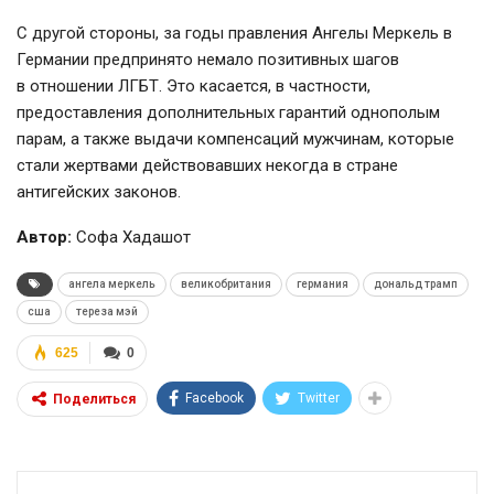
С другой стороны, за годы правления Ангелы Меркель в
Германии предпринято немало позитивных шагов
в отношении ЛГБТ. Это касается, в частности,
предоставления дополнительных гарантий однополым
парам, а также выдачи компенсаций мужчинам, которые
стали жертвами действовавших некогда в стране
антигейских законов.
Автор:
Софа Хадашот
ангела меркель
великобритания
германия
дональд трамп
сша
тереза мэй
625
0
Facebook
Twitter
Поделиться