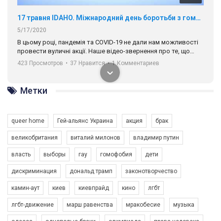
17 травня IDAHO. Міжнародний день боротьби з гомофобією трансфобією і біфобія.
5/17/2020
В цьому році, пандемія та COVІD-19 не дали нам можливості
провести вуличні акції. Наше відео-звернення про те, що
навіть коли ми у різних містах та не можемо зустрінеться, ми
423 Просмотров
•
37 Нравится
•
1 Комментариев
разом. Ми закликаємо всіх хто поділяє цінності рівності та
солідарності, приєднатися до нас. Регіональні підрозділи
ГАУ є в 16 областях України.
Метки
Разом наш голос лунає гучніше!
queer home
Гей-альянс Украина
акция
брак
великобритания
виталий милонов
владимир путин
власть
выборы
гау
гомофобия
дети
дискриминация
дональд трамп
законотворчество
камин-аут
киев
киевпрайд
кино
лгбт
00:58
лгбт-движение
марш равенства
мракобесие
музыка
Зупинимо насильство проти ЛГБТ в Україні! Stop violence against LGBT in Ukraine!