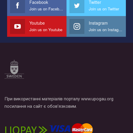
Facebook
Twitter
Join us on Facebook
Join us on Twitter
Мы просим вас поддержать нас и помочь нам реализовать
наш план по борьбе с насилием и дискриминацией на почве
СОГИ в Украине.
Youtube
Instagram
Join us on Youtube
Join us on Instagram
Все, что вам нужно сделать - это зайти на наш канал YouTube
по этой ссылке и поставить лайк под видео.
При використанні матеріалів порталу www.upogau.org
посилання на сайт є обов’язковим.