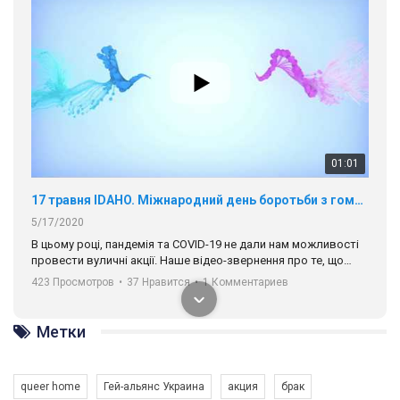
01:01
17 травня IDAHO. Міжнародний день боротьби з гомофобією трансфобією і біфобія.
5/17/2020
В цьому році, пандемія та COVІD-19 не дали нам можливості
провести вуличні акції. Наше відео-звернення про те, що
навіть коли ми у різних містах та не можемо зустрінеться, ми
423 Просмотров
•
37 Нравится
•
1 Комментариев
разом. Ми закликаємо всіх хто поділяє цінності рівності та
солідарності, приєднатися до нас. Регіональні підрозділи
ГАУ є в 16 областях України.
Метки
Разом наш голос лунає гучніше!
queer home
Гей-альянс Украина
акция
брак