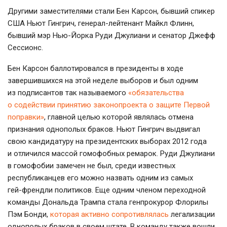
Другими заместителями стали Бен Карсон, бывший спикер
США Ньют Гингрич,
генерал-лейтенант
Майкл Флинн,
бывший мэр
Нью-Йорка
Руди Джулиани и сенатор Джефф
Сессионс.
Бен Карсон баллотировался в президенты в ходе
завершившихся на этой неделе выборов и был одним
из подписантов так называемого
«обязательства
о содействии принятию законопроекта о защите Первой
поправки»
, главной целью которой являлась отмена
признания однополых браков. Ньют Гингрич выдвигал
свою кандидатуру на президентских выборах 2012 года
и отличился массой гомофобных ремарок. Руди Джулиани
в гомофобии замечен не был, среди известных
республиканцев его можно назвать одним из самых
гей-френдли
политиков. Еще одним членом переходной
команды Дональда Трампа стала генпрокурор Флорилы
Пэм Бонди,
которая активно сопротивлялась
легализации
однополых браков в своем штате. В команду также вошли