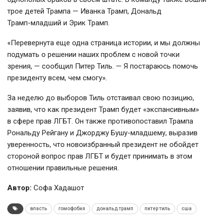
трое детей Трампа — Иванка Трамп, Дональд
Трамп-младший
и Эрик Трамп.
«Перевернута еще одна страница истории, и мы должны
подумать о решении наших проблем с новой точки
зрения, — сообщил Питер Тиль. — Я постараюсь помочь
президенту всем, чем смогу».
За неделю до выборов Тиль отстаивал свою позицию,
заявив, что как президент Трамп будет «экспансивным»
в сфере прав ЛГБТ. Он также противопоставил Трампа
Рональду Рейгану и Джорджу
Бушу-младшему
, выразив
уверенность, что новоизбранный президент не обойдет
стороной вопрос прав ЛГБТ и будет принимать в этом
отношении правильные решения.
Автор:
Софа Хадашот
власть
гомофобия
дональд трамп
питер тиль
сша