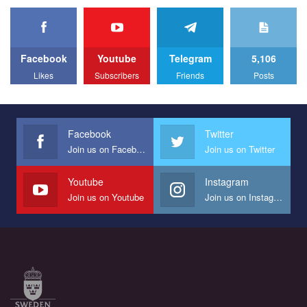
organization PACT.
We appeal to your support and ask to help us implement our plan
to combat violence against LGBT people in Ukraine.
Facebook
Youtube
Telegram
5,106
All you have to do is to press "Like" below the video.
Likes
Subscribers
Friends
Posts
Эмоционально сильный ролик от команды "Гей-альянс
Украина", который принимает участие в конкурсе
международной организации PACT на лучший ролик,
представляющий программу развития организации.
Facebook
Twitter
Join us on Facebook
Join us on Twitter
Мы просим вас поддержать нас и помочь нам реализовать
наш план по борьбе с насилием и дискриминацией на почве
СОГИ в Украине.
Youtube
Instagram
Join us on Youtube
Join us on Instagram
Все, что вам нужно сделать - это зайти на наш канал YouTube
по этой ссылке и поставить лайк под видео.