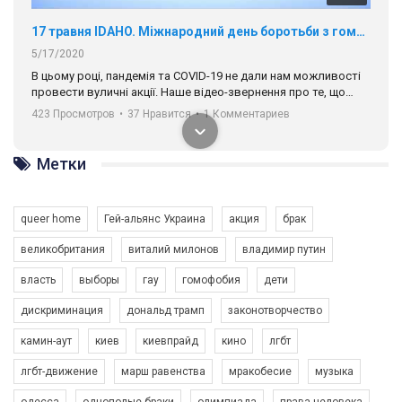
5/17/2020
В цьому році, пандемія та COVІD-19 не дали нам можливості
провести вуличні акції. Наше відео-звернення про те, що
навіть коли ми у різних містах та не можемо зустрінеться, ми
423 Просмотров
•
37 Нравится
•
1 Комментариев
разом. Ми закликаємо всіх хто поділяє цінності рівності та
солідарності, приєднатися до нас. Регіональні підрозділи
ГАУ є в 16 областях України.
Разом наш голос лунає гучніше!
Метки
queer home
Гей-альянс Украина
акция
брак
великобритания
виталий милонов
владимир путин
власть
выборы
гау
гомофобия
дети
00:58
дискриминация
дональд трамп
законотворчество
камин-аут
киев
киевпрайд
кино
лгбт
Зупинимо насильство проти ЛГБТ в Україні! Stop violence against LGBT in Ukraine!
6/30/2017
лгбт-движение
марш равенства
мракобесие
музыка
Емоційний та вражаючий промо-ролік на конкурс PACT, який
одесса
однополые браки
олимпиада
права человека