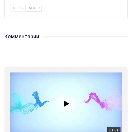
PREV
NEXT
Комментарии
01:01
17 травня IDAHO. Міжнародний день боротьби з гомофобією трансфобією і біфобія.