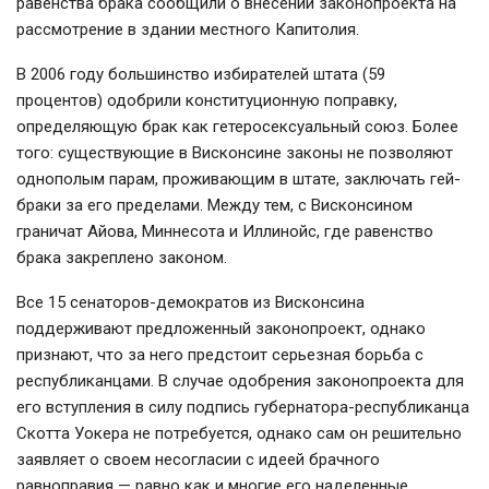
равенства брака сообщили о внесении законопроекта на
рассмотрение в здании местного Капитолия.
В 2006 году большинство избирателей штата (59
процентов) одобрили конституционную поправку,
определяющую брак как гетеросексуальный союз. Более
того: существующие в Висконсине законы не позволяют
однополым парам, проживающим в штате, заключать гей-
браки за его пределами. Между тем, с Висконсином
граничат Айова, Миннесота и Иллинойс, где равенство
брака закреплено законом.
Все 15 сенаторов-демократов из Висконсина
поддерживают предложенный законопроект, однако
признают, что за него предстоит серьезная борьба с
республиканцами. В случае одобрения законопроекта для
его вступления в силу подпись губернатора-республиканца
Скотта Уокера не потребуется, однако сам он решительно
заявляет о своем несогласии с идеей брачного
равноправия — равно как и многие его наделенные