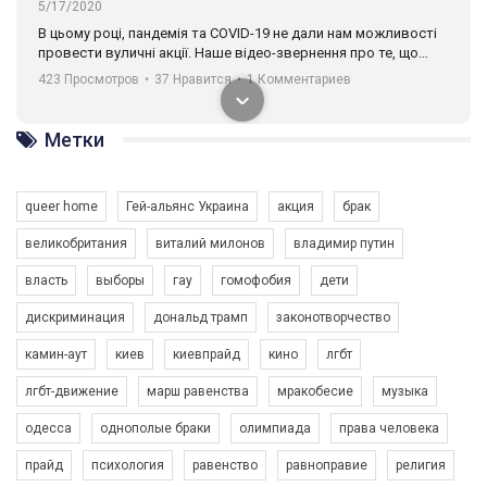
5/17/2020
В цьому році, пандемія та COVІD-19 не дали нам можливості
провести вуличні акції. Наше відео-звернення про те, що
навіть коли ми у різних містах та не можемо зустрінеться, ми
423 Просмотров
•
37 Нравится
•
1 Комментариев
разом. Ми закликаємо всіх хто поділяє цінності рівності та
солідарності, приєднатися до нас. Регіональні підрозділи
ГАУ є в 16 областях України.
Метки
Разом наш голос лунає гучніше!
queer home
Гей-альянс Украина
акция
брак
великобритания
виталий милонов
владимир путин
власть
выборы
гау
гомофобия
дети
дискриминация
дональд трамп
законотворчество
камин-аут
киев
киевпрайд
кино
лгбт
00:58
лгбт-движение
марш равенства
мракобесие
музыка
Зупинимо насильство проти ЛГБТ в Україні! Stop violence against LGBT in Ukraine!
одесса
однополые браки
олимпиада
права человека
6/30/2017
Емоційний та вражаючий промо-ролік на конкурс PACT, який
прайд
психология
равенство
равноправие
религия
представляє програму "Гей-альянс Україна" з протидії