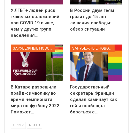
У ЛГБТ+ людей риск
В России двум геям
тяжёлых осложнений
грозит до 15 лет
при COVID 19 выше,
лишения свободы:
чем у других групп
обзор ситуации
населения…
ЗАРУБЕЖНЫЕ НОВОСТИ
ЗАРУБЕЖНЫЕ НОВОСТИ
В Катаре разрешили
Государственный
прайд-символику во
секретарь Франции
время чемпионата
сделал каминаут как
мира по футболу 2022.
гей и пообещал
Поможет…
бороться с…
PREV
NEXT