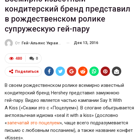
кондитерский бренд представил
в рождественском ролике
супружескую гей-пару
Дек 13, 2016
От
Гей-Альянс Украина
480
0
Поделиться
В своем рождественском ролике всемирно известный
кондитерский бренд Hershey представил замужнюю
гей-пару
. Видео является частью кампании Say It With
A Kiss («Скажи это с «Поцелуем»). В слогане обыгрывается
англоязычная идиома «seal it with a kiss» (дословно
«
запечатай это поцелуем
», чаще всего подразумевается
письмо с любовным посланием), а также название конфет
«Kisses».