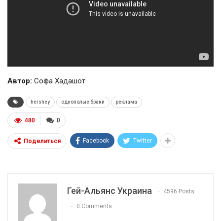
Автор:
Софа Хадашот
hershey
однополые браки
реклама
480
0
Facebook
Twitter
Поделиться
Гей-Альянс Украина
4596 Posts
0 Comments