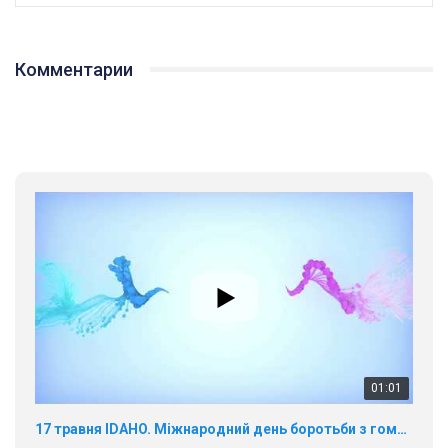
Комментарии
01:01
17 травня IDAHO. Міжнародний день боротьби з гомофобією трансфобією і біфобія.