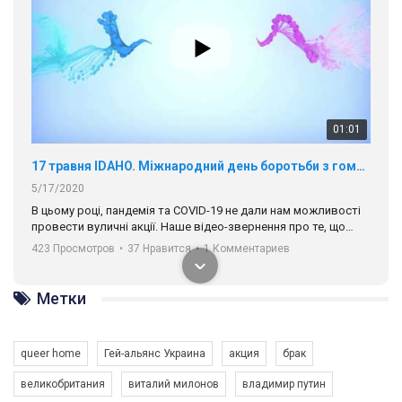
01:01
17 травня IDAHO. Міжнародний день боротьби з гомофобією трансфобією і біфобія.
5/17/2020
В цьому році, пандемія та COVІD-19 не дали нам можливості
провести вуличні акції. Наше відео-звернення про те, що
навіть коли ми у різних містах та не можемо зустрінеться, ми
423 Просмотров
•
37 Нравится
•
1 Комментариев
разом. Ми закликаємо всіх хто поділяє цінності рівності та
солідарності, приєднатися до нас. Регіональні підрозділи
ГАУ є в 16 областях України.
Метки
Разом наш голос лунає гучніше!
queer home
Гей-альянс Украина
акция
брак
великобритания
виталий милонов
владимир путин