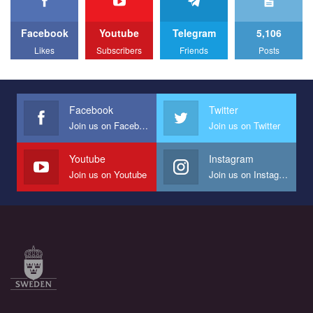
to combat violence against LGBT people in Ukraine.
Facebook
Youtube
Telegram
5,106
All you have to do is to press "Like" below the video.
Likes
Subscribers
Friends
Posts
Эмоционально сильный ролик от команды "Гей-альянс
Украина", который принимает участие в конкурсе
международной организации PACT на лучший ролик,
представляющий программу развития организации.
Facebook
Twitter
Join us on Facebook
Join us on Twitter
Мы просим вас поддержать нас и помочь нам реализовать
наш план по борьбе с насилием и дискриминацией на почве
СОГИ в Украине.
Youtube
Instagram
Join us on Youtube
Join us on Instagram
Все, что вам нужно сделать - это зайти на наш канал YouTube
по этой ссылке и поставить лайк под видео.