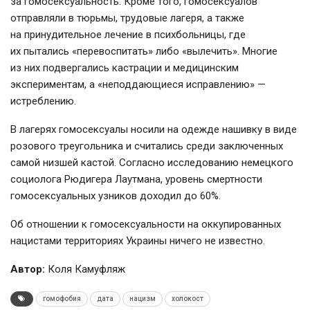
за гомосексуальность. Кроме того, гомосексуалов
отправляли в тюрьмы, трудовые лагеря, а также
на принудительное лечение в психбольницы, где
их пытались «перевоспитать» либо «вылечить». Многие
из них подвергались кастрации и медицинским
экспериментам, а «неподдающиеся исправлению» —
истреблению.
В лагерях гомосексуалы носили на одежде нашивку в виде
розового треугольника и считались среди заключенных
самой низшей кастой. Согласно исследованию немецкого
социолога Рюдигера Лаутмана, уровень смертности
гомосексуальных узников доходил до 60%.
Об отношении к гомосексуальности на оккупированных
нацистами территориях Украины ничего не известно.
Автор:
Коля Камуфляж
гомофобия
дата
нацизм
холокост