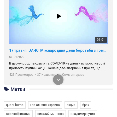
01:01
17 травня IDAHO. Міжнародний день боротьби з гомофобією трансфобією і біфобія.
5/17/2020
В цьому році, пандемія та COVІD-19 не дали нам можливості
провести вуличні акції. Наше відео-звернення про те, що
навіть коли ми у різних містах та не можемо зустрінеться, ми
423 Просмотров
•
37 Нравится
•
1 Комментариев
разом. Ми закликаємо всіх хто поділяє цінності рівності та
солідарності, приєднатися до нас. Регіональні підрозділи
ГАУ є в 16 областях України.
Метки
Разом наш голос лунає гучніше!
queer home
Гей-альянс Украина
акция
брак
великобритания
виталий милонов
владимир путин