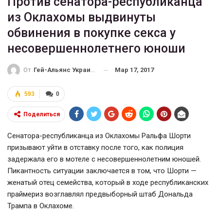
Против сенатора-республиканца
из Оклахомы выдвинуты
обвинения в покупке секса у
несовершеннолетнего юноши
Мар 17, 2017
От
Гей-Альянс Украина
593
0
Поделиться
Сенатора-республиканца из Оклахомы Ральфа Шорти
призывают уйти в отставку после того, как полиция
задержала его в мотеле с несовершеннолетним юношей.
Пикантность ситуации заключается в том, что Шорти —
женатый отец семейства, который в ходе республиканских
праймериз возглавлял предвыборный штаб Дональда
Трампа в Оклахоме.