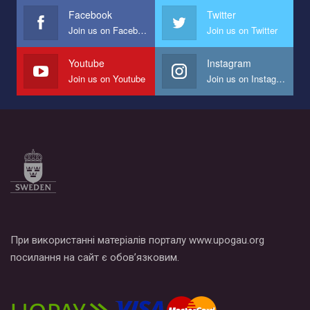
представляющий программу развития организации.
Facebook
Twitter
Join us on Facebook
Join us on Twitter
Мы просим вас поддержать нас и помочь нам реализовать
наш план по борьбе с насилием и дискриминацией на почве
СОГИ в Украине.
Youtube
Instagram
Join us on Youtube
Join us on Instagram
Все, что вам нужно сделать - это зайти на наш канал YouTube
по этой ссылке и поставить лайк под видео.
При використанні матеріалів порталу www.upogau.org
посилання на сайт є обов’язковим.