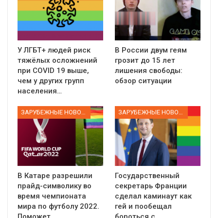
У ЛГБТ+ людей риск
В России двум геям
тяжёлых осложнений
грозит до 15 лет
при COVID 19 выше,
лишения свободы:
чем у других групп
обзор ситуации
населения…
ЗАРУБЕЖНЫЕ НОВОСТИ
ЗАРУБЕЖНЫЕ НОВОСТИ
В Катаре разрешили
Государственный
прайд-символику во
секретарь Франции
время чемпионата
сделал каминаут как
мира по футболу 2022.
гей и пообещал
Поможет…
бороться с…