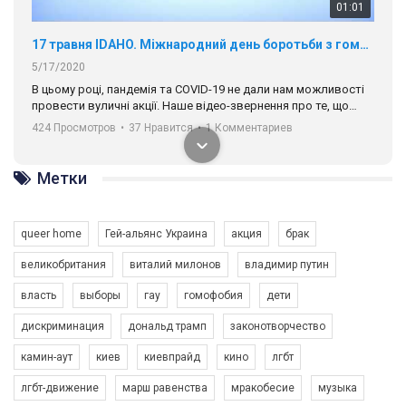
01:01
17 травня IDAHO. Міжнародний день боротьби з гомофобією трансфобією і біфобія.
5/17/2020
В цьому році, пандемія та COVІD-19 не дали нам можливості
провести вуличні акції. Наше відео-звернення про те, що
навіть коли ми у різних містах та не можемо зустрінеться, ми
424 Просмотров
•
37 Нравится
•
1 Комментариев
разом. Ми закликаємо всіх хто поділяє цінності рівності та
солідарності, приєднатися до нас. Регіональні підрозділи
ГАУ є в 16 областях України.
Метки
Разом наш голос лунає гучніше!
queer home
Гей-альянс Украина
акция
брак
великобритания
виталий милонов
владимир путин
власть
выборы
гау
гомофобия
дети
дискриминация
дональд трамп
законотворчество
камин-аут
киев
киевпрайд
кино
лгбт
00:58
лгбт-движение
марш равенства
мракобесие
музыка
Зупинимо насильство проти ЛГБТ в Україні! Stop violence against LGBT in Ukraine!