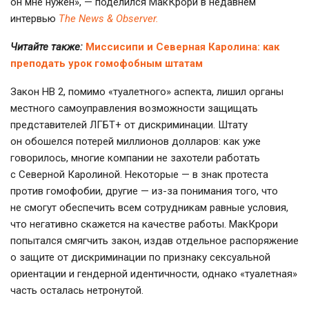
он мне нужен», — поделился МакКрори в недавнем
интервью
The News & Observer.
Читайте также:
Миссисипи и Северная Каролина: как
преподать урок гомофобным штатам
Закон НВ 2, помимо «туалетного» аспекта, лишил органы
местного самоуправления возможности защищать
представителей ЛГБТ+ от дискриминации. Штату
он обошелся потерей миллионов долларов: как уже
говорилось, многие компании не захотели работать
с Северной Каролиной. Некоторые — в знак протеста
против гомофобии, другие — из-за понимания того, что
не смогут обеспечить всем сотрудникам равные условия,
что негативно скажется на качестве работы. МакКрори
попытался смягчить закон, издав отдельное распоряжение
о защите от дискриминации по признаку сексуальной
ориентации и гендерной идентичности, однако «туалетная»
часть осталась нетронутой.