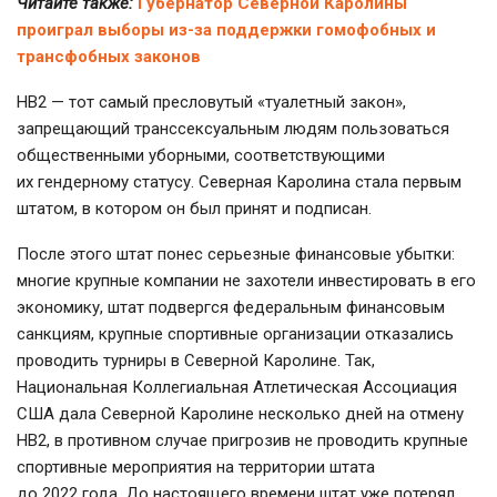
Читайте также:
Губернатор Северной Каролины
проиграл выборы из-за поддержки гомофобных и
трансфобных законов
НВ2 — тот самый пресловутый «туалетный закон»,
запрещающий транссексуальным людям пользоваться
общественными уборными, соответствующими
их гендерному статусу. Северная Каролина стала первым
штатом, в котором он был принят и подписан.
После этого штат понес серьезные финансовые убытки:
многие крупные компании не захотели инвестировать в его
экономику, штат подвергся федеральным финансовым
санкциям, крупные спортивные организации отказались
проводить турниры в Северной Каролине. Так,
Национальная Коллегиальная Атлетическая Ассоциация
США дала Северной Каролине несколько дней на отмену
НВ2, в противном случае пригрозив не проводить крупные
спортивные мероприятия на территории штата
до 2022 года. До настоящего времени штат уже потерял