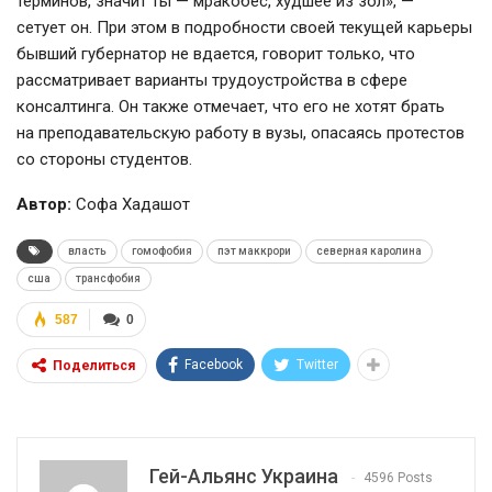
терминов, значит ты — мракобес, худшее из зол», —
сетует он. При этом в подробности своей текущей карьеры
бывший губернатор не вдается, говорит только, что
рассматривает варианты трудоустройства в сфере
консалтинга. Он также отмечает, что его не хотят брать
на преподавательскую работу в вузы, опасаясь протестов
со стороны студентов.
Автор:
Софа Хадашот
власть
гомофобия
пэт маккрори
северная каролина
сша
трансфобия
587
0
Facebook
Twitter
Поделиться
Гей-Альянс Украина
4596 Posts