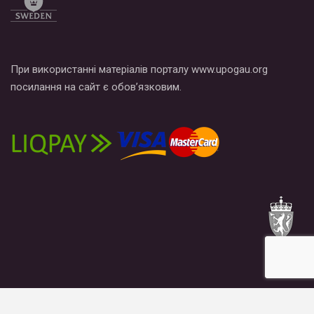
При використанні матеріалів порталу www.upogau.org
посилання на сайт є обов’язковим.