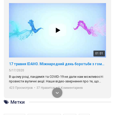
01:01
17 травня IDAHO. Міжнародний день боротьби з гомофобією трансфобією і біфобія.
5/17/2020
В цьому році, пандемія та COVІD-19 не дали нам можливості
провести вуличні акції. Наше відео-звернення про те, що
навіть коли ми у різних містах та не можемо зустрінеться, ми
423 Просмотров
•
37 Нравится
•
1 Комментариев
разом. Ми закликаємо всіх хто поділяє цінності рівності та
солідарності, приєднатися до нас. Регіональні підрозділи
ГАУ є в 16 областях України.
Метки
Разом наш голос лунає гучніше!