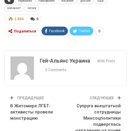
германия
гомофобия
насилие
россия
сша
холокост
чечня
1 004
0
Facebook
Twitter
Поделиться
Гей-Альянс Украина
4596 Posts
0 Comments
ПРЕДИДУЩЕЕ
СЛЕДУЮЩЕЕ
В Житомире ЛГБТ-
Супруга внештатной
активисты провели
сотрудницы
монстрацию
Минсоцполитики
подверглась
нападению на почве