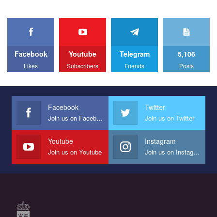
organization. The competition is organized by inetrnational
organization PACT.
We appeal to your support and ask to help us implement our plan
to combat violence against LGBT people in Ukraine.
Facebook
Youtube
Telegram
5,106
All you have to do is to press "Like" below the video.
Likes
Subscribers
Friends
Posts
Эмоционально сильный ролик от команды "Гей-альянс
Украина", который принимает участие в конкурсе
международной организации PACT на лучший ролик,
представляющий программу развития организации.
Facebook
Twitter
Join us on Facebook
Join us on Twitter
Мы просим вас поддержать нас и помочь нам реализовать
наш план по борьбе с насилием и дискриминацией на почве
СОГИ в Украине.
Youtube
Instagram
Join us on Youtube
Join us on Instagram
Все, что вам нужно сделать - это зайти на наш канал YouTube
по этой ссылке и поставить лайк под видео.