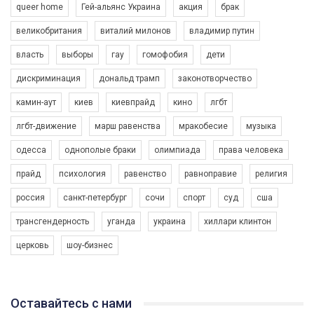
queer home
Гей-альянс Украина
акция
брак
великобритания
виталий милонов
владимир путин
власть
выборы
гау
гомофобия
дети
дискриминация
дональд трамп
законотворчество
камин-аут
киев
киевпрайд
кино
лгбт
00:58
лгбт-движение
марш равенства
мракобесие
музыка
Зупинимо насильство проти ЛГБТ в Україні! Stop violence against LGBT in Ukraine!
одесса
однополые браки
олимпиада
права человека
6/30/2017
Емоційний та вражаючий промо-ролік на конкурс PACT, який
прайд
психология
равенство
равноправие
религия
представляє програму "Гей-альянс Україна" з протидії
насильству проти ЛГБТ в Україні.
россия
санкт-петербург
сочи
спорт
суд
сша
1.9K Просмотров
•
226 Нравится
•
5 Комментариев
Ми просимо вашої підтримки, щоб реалізувати нашу
трансгендерность
уганда
украина
хиллари клинтон
програму з боротьби з насильством проти ЛГБТ в Україні.
церковь
шоу-бизнес
Якщо ти хочеш підтримати нас - просто натисни "лайк" під
відео.
Team of Gay Alliance Ukraine participates in a competition for the
Оставайтесь с нами
best video, representing programme for the development of