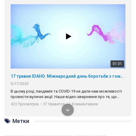
ГАУ є в 16 областях України.
Разом наш голос лунає гучніше!
00:58
Зупинимо насильство проти ЛГБТ в Україні! Stop violence against LGBT in Ukraine!
6/30/2017
Емоційний та вражаючий промо-ролік на конкурс PACT, який
представляє програму "Гей-альянс Україна" з протидії
насильству проти ЛГБТ в Україні.
1.9K Просмотров
•
226 Нравится
•
5 Комментариев
Ми просимо вашої підтримки, щоб реалізувати нашу
програму з боротьби з насильством проти ЛГБТ в Україні.
Метки
Якщо ти хочеш підтримати нас - просто натисни "лайк" під
відео.