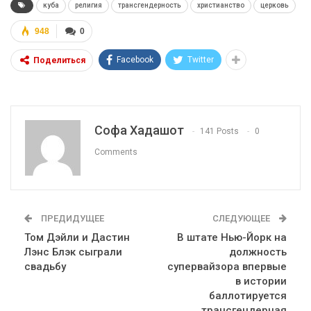
куба
религия
трансгендерность
христианство
церковь
948
0
Facebook
Twitter
Поделиться
Софа Хадашот
141 Posts
0
Comments
ПРЕДИДУЩЕЕ
СЛЕДУЮЩЕЕ
Том Дэйли и Дастин
В штате Нью-Йорк на
Лэнс Блэк сыграли
должность
свадьбу
супервайзора впервые
в истории
баллотируется
трансгендерная