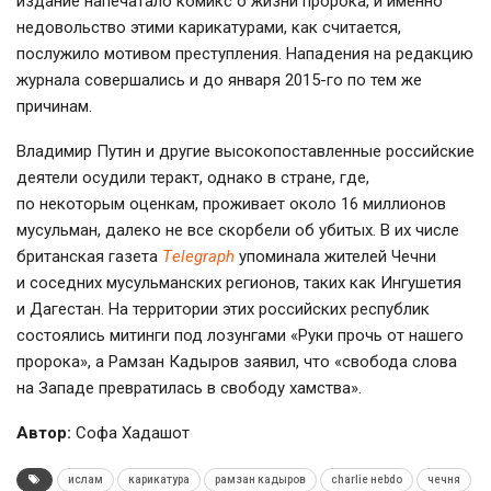
издание напечатало комикс о жизни пророка, и именно
недовольство этими карикатурами, как считается,
послужило мотивом преступления. Нападения на редакцию
журнала совершались и до января 2015-го по тем же
причинам.
Владимир Путин и другие высокопоставленные российские
деятели осудили теракт, однако в стране, где,
по некоторым оценкам, проживает около 16 миллионов
мусульман, далеко не все скорбели об убитых. В их числе
британская газета
Тelegraph
упоминала жителей Чечни
и соседних мусульманских регионов, таких как Ингушетия
и Дагестан. На территории этих российских республик
состоялись митинги под лозунгами «Руки прочь от нашего
пророка», а Рамзан Кадыров заявил, что «свобода слова
на Западе превратилась в свободу хамства».
Автор:
Софа Хадашот
ислам
карикатура
рамзан кадыров
сharlie нebdo
чечня