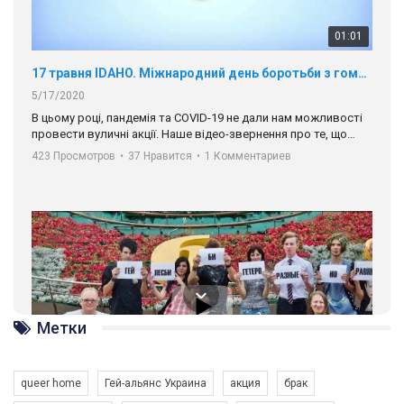
00:58
Зупинимо насильство проти ЛГБТ в Україні! Stop violence against LGBT in Ukraine!
6/30/2017
Емоційний та вражаючий промо-ролік на конкурс PACT, який
представляє програму "Гей-альянс Україна" з протидії
насильству проти ЛГБТ в Україні.
1.9K Просмотров
•
226 Нравится
•
5 Комментариев
Ми просимо вашої підтримки, щоб реалізувати нашу
програму з боротьби з насильством проти ЛГБТ в Україні.
Метки
Якщо ти хочеш підтримати нас - просто натисни "лайк" під
відео.
queer home
Гей-альянс Украина
акция
брак
Team of Gay Alliance Ukraine participates in a competition for the