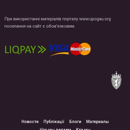
При використанні матеріалів порталу www.upogau.org
посилання на сайт є обов’язковим.
Новости
Публікації
Блоги
Материалы
Что мы делаем
Кто мы