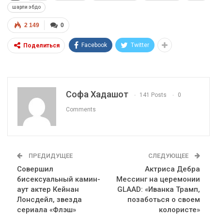
шарли эбдо
2 149
0
Facebook
Twitter
Поделиться
Софа Хадашот
141 Posts
0
Comments
ПРЕДИДУЩЕЕ
СЛЕДУЮЩЕЕ
Совершил
Актриса Дебра
бисексуальный камин-
Мессинг на церемонии
аут актер Кейнан
GLAAD: «Иванка Трамп,
Лонсдейл, звезда
позаботься о своем
сериала «Флэш»
колористе»