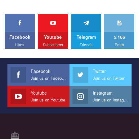
organization. The competition is organized by inetrnational
organization PACT.
We appeal to your support and ask to help us implement our plan
to combat violence against LGBT people in Ukraine.
Facebook
Youtube
Telegram
5,106
All you have to do is to press "Like" below the video.
Likes
Subscribers
Friends
Posts
Эмоционально сильный ролик от команды "Гей-альянс
Украина", который принимает участие в конкурсе
международной организации PACT на лучший ролик,
представляющий программу развития организации.
Facebook
Twitter
Join us on Facebook
Join us on Twitter
Мы просим вас поддержать нас и помочь нам реализовать
наш план по борьбе с насилием и дискриминацией на почве
СОГИ в Украине.
Youtube
Instagram
Join us on Youtube
Join us on Instagram
Все, что вам нужно сделать - это зайти на наш канал YouTube
по этой ссылке и поставить лайк под видео.