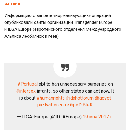
из тени
Информацию о запрете «нормализующих» операций
опубликовали сайты организаций Transgender Europe
и ILGA Europe (европейского отделения Международного
Альянса лесбиянок и геев).
#Portugal
abt to ban unnecessary surgeries on
#intersex
infants, so other states can act now. It
is about
#humanrights
#idahotforum
@govpt
pic.twitter.com/ihpeDr5IeR
— ILGA-Europe (@ILGAEurope)
19 мая 2017 г.