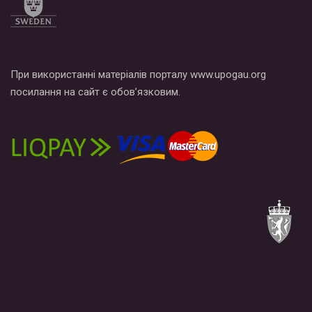
При використанні матеріалів порталу www.upogau.org
посилання на сайт є обов’язковим.