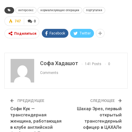
интерсекс
нормализующие операции
португалия
747
0
Facebook
Twitter
Поделиться
Софа Хадашот
141 Posts
0
Comments
ПРЕДИДУЩЕЕ
СЛЕДУЮЩЕЕ
Софи Кук —
Шахар Эрез, первый
трансгендерная
открытый
женщина, работающая
трансгендерный
в клубе английской
офицер в ЦАХАЛе