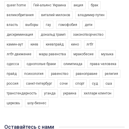
queer home
Гей-альянс Украина
акция
брак
великобритания
виталий милонов
владимир путин
власть
выборы
гау
гомофобия
дети
дискриминация
дональд трамп
законотворчество
камин-аут
киев
киевпрайд
кино
лгбт
00:58
лгбт-движение
марш равенства
мракобесие
музыка
Зупинимо насильство проти ЛГБТ в Україні! Stop violence against LGBT in Ukraine!
одесса
однополые браки
олимпиада
права человека
6/30/2017
Емоційний та вражаючий промо-ролік на конкурс PACT, який
прайд
психология
равенство
равноправие
религия
представляє програму "Гей-альянс Україна" з протидії
насильству проти ЛГБТ в Україні.
россия
санкт-петербург
сочи
спорт
суд
сша
1.9K Просмотров
•
226 Нравится
•
5 Комментариев
Ми просимо вашої підтримки, щоб реалізувати нашу
трансгендерность
уганда
украина
хиллари клинтон
програму з боротьби з насильством проти ЛГБТ в Україні.
церковь
шоу-бизнес
Якщо ти хочеш підтримати нас - просто натисни "лайк" під
відео.
Team of Gay Alliance Ukraine participates in a competition for the
Оставайтесь с нами
best video, representing programme for the development of