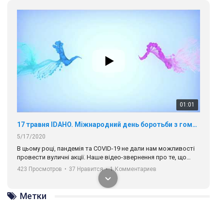
01:01
17 травня IDAHO. Міжнародний день боротьби з гомофобією трансфобією і біфобія.
5/17/2020
В цьому році, пандемія та COVІD-19 не дали нам можливості
провести вуличні акції. Наше відео-звернення про те, що
навіть коли ми у різних містах та не можемо зустрінеться, ми
423 Просмотров
•
37 Нравится
•
1 Комментариев
разом. Ми закликаємо всіх хто поділяє цінності рівності та
солідарності, приєднатися до нас. Регіональні підрозділи
ГАУ є в 16 областях України.
Метки
Разом наш голос лунає гучніше!