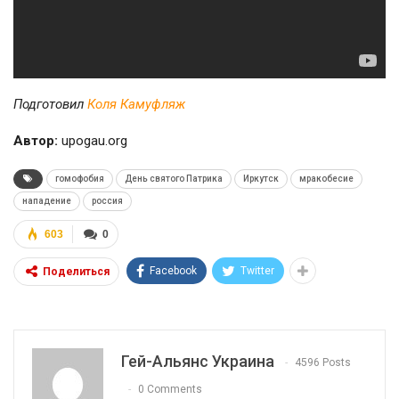
Подготовил
Коля Камуфляж
Автор:
upogau.org
гомофобия
День святого Патрика
Иркутск
мракобесие
нападение
россия
603
0
Facebook
Twitter
Поделиться
Гей-Альянс Украина
4596 Posts
0 Comments