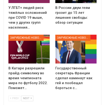
У ЛГБТ+ людей риск
В России двум геям
тяжёлых осложнений
грозит до 15 лет
при COVID 19 выше,
лишения свободы:
чем у других групп
обзор ситуации
населения…
ЗАРУБЕЖНЫЕ НОВОСТИ
ЗАРУБЕЖНЫЕ НОВОСТИ
В Катаре разрешили
Государственный
прайд-символику во
секретарь Франции
время чемпионата
сделал каминаут как
мира по футболу 2022.
гей и пообещал
Поможет…
бороться с…
PREV
NEXT