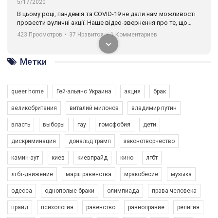
5/17/2020
В цьому році, пандемія та COVІD-19 не дали нам можливості
провести вуличні акції. Наше відео-звернення про те, що
навіть коли ми у різних містах та не можемо зустрінеться, ми
423 Просмотров
•
37 Нравится
•
1 Комментариев
разом. Ми закликаємо всіх хто поділяє цінності рівності та
солідарності, приєднатися до нас. Регіональні підрозділи
ГАУ є в 16 областях України.
Метки
Разом наш голос лунає гучніше!
queer home
Гей-альянс Украина
акция
брак
великобритания
виталий милонов
владимир путин
власть
выборы
гау
гомофобия
дети
дискриминация
дональд трамп
законотворчество
камин-аут
киев
киевпрайд
кино
лгбт
00:58
лгбт-движение
марш равенства
мракобесие
музыка
Зупинимо насильство проти ЛГБТ в Україні! Stop violence against LGBT in Ukraine!
одесса
однополые браки
олимпиада
права человека
6/30/2017
Емоційний та вражаючий промо-ролік на конкурс PACT, який
прайд
психология
равенство
равноправие
религия
представляє програму "Гей-альянс Україна" з протидії