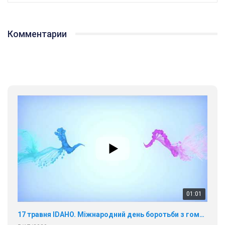
Комментарии
01:01
17 травня IDAHO. Міжнародний день боротьби з гомофобією трансфобією і біфобія.