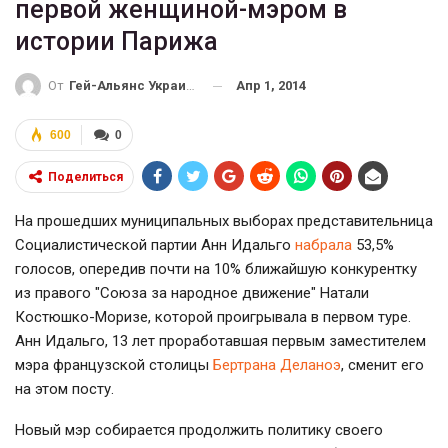
первой женщиной-мэром в
истории Парижа
Апр 1, 2014
От
Гей-Альянс Украина
600
0
Поделиться
На прошедших муниципальных выборах представительница
Социалистической партии Анн Идальго
набрала
53,5%
голосов, опередив почти на 10% ближайшую конкурентку
из правого "Союза за народное движение" Натали
Костюшко-Моризе, которой проигрывала в первом туре.
Анн Идальго, 13 лет проработавшая первым заместителем
мэра французской столицы
Бертрана Деланоэ
, сменит его
на этом посту.
Новый мэр собирается продолжить политику своего