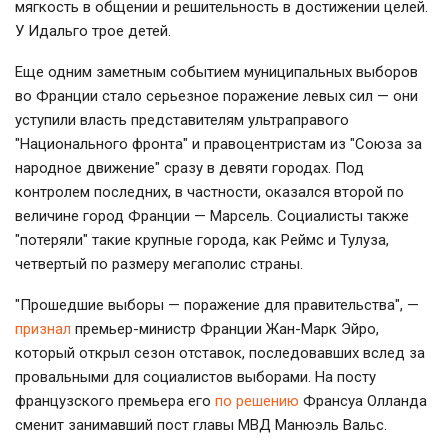
мягкость в общении и решительность в достижении целей.
У Идальго трое детей.
Еще одним заметным событием муниципальных выборов
во Франции стало серьезное поражение левых сил — они
уступили власть представителям ультраправого
"Национального фронта" и правоцентристам из "Союза за
народное движение" сразу в девяти городах. Под
контролем последних, в частности, оказался второй по
величине город Франции — Марсель. Социалисты также
"потеряли" такие крупные города, как Реймс и Тулуза,
четвертый по размеру мегаполис страны.
"Прошедшие выборы — поражение для правительства", —
признал
премьер-министр Франции Жан-Марк Эйро,
который открыл сезон отставок, последовавших вслед за
провальными для социалистов выборами. На посту
французского премьера его
по решению
Франсуа Олланда
сменит занимавший пост главы МВД Манюэль Вальс.