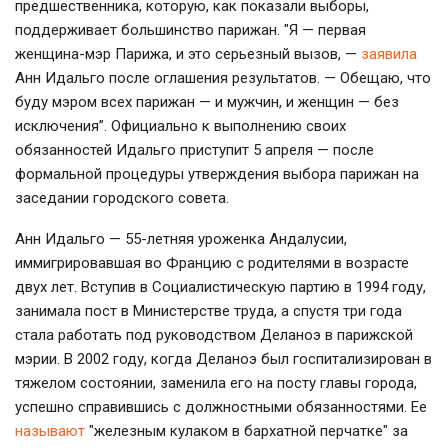
предшественника, которую, как показали выборы,
поддерживает большинство парижан. "Я — первая
женщина-мэр Парижа, и это серьезный вызов, —
заявила
Анн Идальго после оглашения результатов. — Обещаю, что
буду мэром всех парижан — и мужчин, и женщин — без
исключения”. Официально к выполнению своих
обязанностей Идальго приступит 5 апреля — после
формальной процедуры утверждения выбора парижан на
заседании городского совета.
Анн Идальго — 55-летняя уроженка Андалусии,
иммигрировавшая во Францию с родителями в возрасте
двух лет. Вступив в Социалистическую партию в 1994 году,
занимала пост в Министерстве труда, а спустя три года
стала работать под руководством Деланоэ в парижской
мэрии. В 2002 году, когда Деланоэ был госпитализирован в
тяжелом состоянии, заменила его на посту главы города,
успешно справившись с должностными обязанностями. Ее
называют
"железным кулаком в бархатной перчатке" за