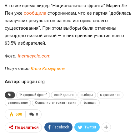
В то же время лидер "Национального фронта" Марин Ле
Пен уже
сообщила
сторонникам, что ее партия "добилась
наилучших результатов за всю историю своего
существования". При этом выборы были отмечены
рекордно низкой явкой — в них приняли участие всего
63,5% избирателей.
Фото:
lhemicycle.com
Подготовил
Коля Камуфляж
Автор:
upogau.org
"Народный фронт"
Анн Идальго
выборы
марин ле пен
равноправие
Социалистическая партия
франция
600
0
Facebook
Twitter
Поделиться