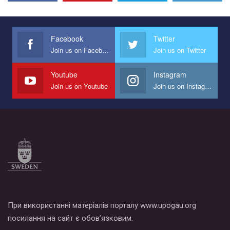
Эмоционально сильный ролик от команды "Гей-альянс
Украина", который принимает участие в конкурсе
международной организации PACT на лучший ролик,
представляющий программу развития организации.
Facebook
Twitter
Join us on Facebook
Join us on Twitter
Мы просим вас поддержать нас и помочь нам реализовать
наш план по борьбе с насилием и дискриминацией на почве
СОГИ в Украине.
Youtube
Instagram
Join us on Youtube
Join us on Instagram
Все, что вам нужно сделать - это зайти на наш канал YouTube
по этой ссылке и поставить лайк под видео.
При використанні матеріалів порталу www.upogau.org
посилання на сайт є обов’язковим.