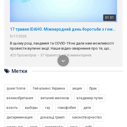
01:01
17 травня IDAHO. Міжнародний день боротьби з гомофобією трансфобією і біфобія.
5/17/2020
В цьому році, пандемія та COVІD-19 не дали нам можливості
провести вуличні акції. Наше відео-звернення про те, що
навіть коли ми у різних містах та не можемо зустрінеться, ми
423 Просмотров
•
37 Нравится
•
1 Комментариев
разом. Ми закликаємо всіх хто поділяє цінності рівності та
солідарності, приєднатися до нас. Регіональні підрозділи
ГАУ є в 16 областях України.
Метки
Разом наш голос лунає гучніше!
queer home
Гей-альянс Украина
акция
брак
великобритания
виталий милонов
владимир путин
власть
выборы
гау
гомофобия
дети
дискриминация
дональд трамп
законотворчество
камин-аут
киев
киевпрайд
кино
лгбт