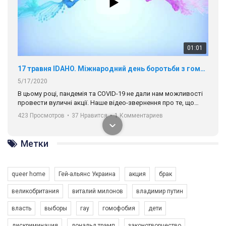
01:01
17 травня IDAHO. Міжнародний день боротьби з гомофобією трансфобією і біфобія.
5/17/2020
В цьому році, пандемія та COVІD-19 не дали нам можливості
провести вуличні акції. Наше відео-звернення про те, що
навіть коли ми у різних містах та не можемо зустрінеться, ми
423 Просмотров
•
37 Нравится
•
1 Комментариев
разом. Ми закликаємо всіх хто поділяє цінності рівності та
солідарності, приєднатися до нас. Регіональні підрозділи
ГАУ є в 16 областях України.
Разом наш голос лунає гучніше!
Метки
queer home
Гей-альянс Украина
акция
брак
великобритания
виталий милонов
владимир путин
власть
выборы
гау
гомофобия
дети
дискриминация
дональд трамп
законотворчество