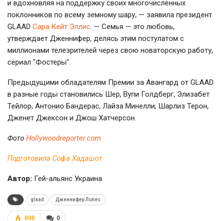
и вдохновляя на поддержку своих многочисленных
поклонников по всему земному шару, — заявила президент
GLAAD
Сара Кейт Эллис
. — Семья — это любовь,
утверждает Дженнифер, делясь этим постулатом с
миллионами телезрителей через свою новаторскую работу,
сериал "Фостеры".
Предыдущими обладателям Премии за Авангард от GLAAD
в разные годы становились Шер, Вупи Голдберг, Элизабет
Тейлор, Антонио Бандерас, Лайза Минелли, Шарлиз Терон,
Дженет Джексон и Джош Хатчерсон.
Фото
Нollywoodreporter.com
Подготовила Софа Хадашот
Автор:
Гей-альянс Украина
glaad
Дженнифер Лопес
606
0