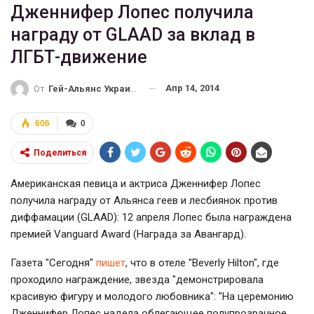
Дженнифер Лопес получила
награду от GLAAD за вклад в
ЛГБТ-движение
Апр 14, 2014
От
Гей-Альянс Украина
606
0
Поделиться
Американская певица и актриса Дженнифер Лопес
получила награду от Альянса геев и лесбиянок против
диффамации (GLAAD): 12 апреля Лопес была награждена
премией Vanguard Award (Награда за Авангард).
Газета "Сегодня"
пишет
, что в отеле "Beverly Hilton", где
проходило награждение, звезда "демонстрировала
красивую фигуру и молодого любовника":
"На церемонию
Дженнифер Лопес надела облегающее полупрозрачное