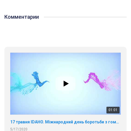
Комментарии
01:01
17 травня IDAHO. Міжнародний день боротьби з гомофобією трансфобією і біфобія.
5/17/2020