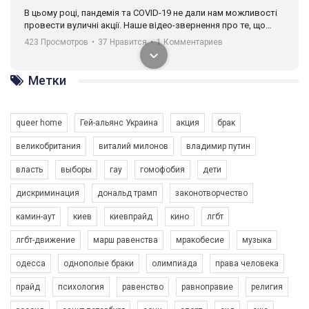
В цьому році, пандемія та COVІD-19 не дали нам можливості
провести вуличні акції. Наше відео-звернення про те, що
навіть коли ми у різних містах та не можемо зустрінеться, ми
423 Просмотров
•
37 Нравится
•
1 Комментариев
разом. Ми закликаємо всіх хто поділяє цінності рівності та
солідарності, приєднатися до нас. Регіональні підрозділи
ГАУ є в 16 областях України.
Метки
Разом наш голос лунає гучніше!
queer home
Гей-альянс Украина
акция
брак
великобритания
виталий милонов
владимир путин
власть
выборы
гау
гомофобия
дети
дискриминация
дональд трамп
законотворчество
камин-аут
киев
киевпрайд
кино
лгбт
00:58
лгбт-движение
марш равенства
мракобесие
музыка
Зупинимо насильство проти ЛГБТ в Україні! Stop violence against LGBT in Ukraine!
одесса
однополые браки
олимпиада
права человека
6/30/2017
Емоційний та вражаючий промо-ролік на конкурс PACT, який
прайд
психология
равенство
равноправие
религия
представляє програму "Гей-альянс Україна" з протидії
насильству проти ЛГБТ в Україні.