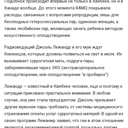
Подобное происходит впервые не только в Квебеке, но и в
Канаде вообще. До этого момента RAMQ покрывала
расходы, связанные с вопросами репродукции, лишь для
бесплодных гетеросексуальных пар, одиноких женщин, а
также лесбийских пар, желающих зачать ребенка методом
искусственного оплодотворения.
Радиоведущий Джоэль Лежандр и его муж ждут
близнецов, которые должны появиться на свет в июле. Их
вынашивает суррогатная мать, подруга пары,
забеременевшая через ЭКО (экстракорпоральное
оплодотворение, или оплодотворение "в пробирке").
Лежандр — известный в Квебеке человек, еще и поэтому к
ситуации приковано пристальное внимание. В любом
случае, она уже стала прецедентом. Джоэль призывает
другие мужские пары требовать от системы медицинского
страхования оплаты услуг суррогатных матерей. В одной из
своих программ Лежанжр заявил, что геи в этом отношении
являются дискриминируемой группой, поскольку другим