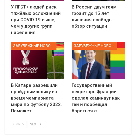
У ЛГБТ+ людей риск
В России двум геям
тяжёлых осложнений
грозит до 15 лет
при COVID 19 выше,
лишения свободы:
чем у других групп
обзор ситуации
населения…
ЗАРУБЕЖНЫЕ НОВОСТИ
ЗАРУБЕЖНЫЕ НОВОСТИ
В Катаре разрешили
Государственный
прайд-символику во
секретарь Франции
время чемпионата
сделал каминаут как
мира по футболу 2022.
гей и пообещал
Поможет…
бороться с…
PREV
NEXT