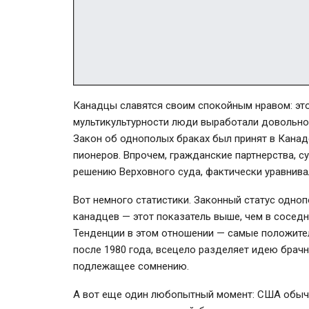
Канадцы славятся своим спокойным нравом: это 
мультикультурности люди выработали довольно 
Закон об однополых браках был принят в Канаде
пионеров. Впрочем, гражданские партнерства, с
решению Верховного суда, фактически уравнива
Вот немного статистики. Законный статус одно
канадцев — этот показатель выше, чем в сосед
Тенденции в этом отношении — самые положител
после 1980 года, всецело разделяет идею брачно
подлежащее сомнению.
А вот еще один любопытный момент: США обычн