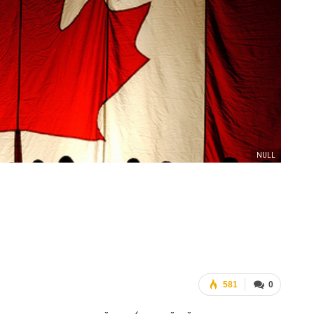
ФОТО
Марш равенства в Киеве, 2017
ГЕЙ-АЛЬЯНС УКРАИНА
Июн 20, 2017
0
NULL
581
0