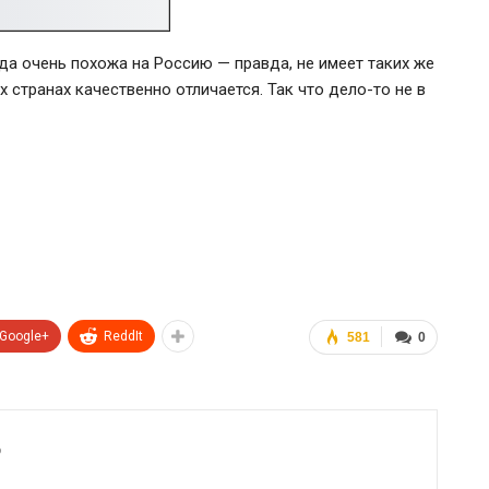
да очень похожа на Россию — правда, не имеет таких же
х странах качественно отличается. Так что дело-то не в
Google+
ReddIt
581
0
6