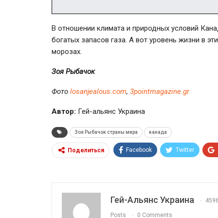
В отношении климата и природных условий Кана
богатых запасов газа. А вот уровень жизни в эти
морозах.
Зоя Рыбачок
Фото
losanjealous.com
,
3pointmagazine.gr
Автор:
Гей-альянс Украина
Зоя Рыбачок страны мира
канада
Facebook
Twitter
Поделиться
Гей-Альянс Украина
459
Posts
0 Comments