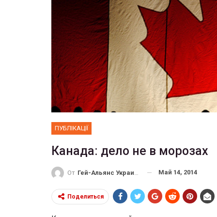
ФОТО
В Берлине отпраздновали
рансгендеры
легализацию гей-браков
ГЕЙ-АЛЬЯНС УКРАИНА
27, 2017
0
Июл 2, 2017
0
ПУБЛІКАЦІЇ
Канада: дело не в морозах
Май 14, 2014
От
Гей-Альянс Украина
Поделиться