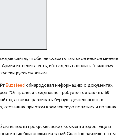
чуждые сайты, чтобы высказать там свое веское мнение
 Армия их велика есть, ибо здесь насолить ближнему
скуссии русском языке.
айт
Buzzfeed
обнародовал информацию о документах,
ов. "От троллей ежедневно требуется оставлять 50
йтах, а также развивать бурную деятельность в
, отстаивая при этом кремлевскую политику и поливая
б активности прокремлевских комментаторов. Еще в
оритетных британских изданий Guardian заявило о том,