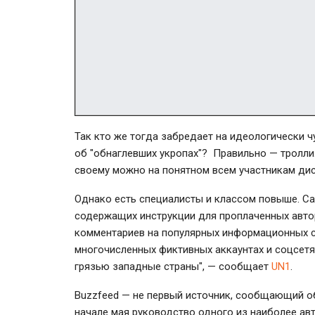
Так кто же тогда забредает на идеологически 
об "обнаглевших укропах"? Правильно — тролли.
своему можно на понятном всем участникам ди
Однако есть специалисты и классом повыше. С
содержащих инструкции для проплаченных автор
комментариев на популярных информационных са
многочисленных фиктивных аккаунтах и соцсетях
грязью западные страны", — сообщает
UN1
.
Buzzfeed — не первый источник, сообщающий о
начале мая руководство одного из наиболее авт