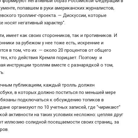
о формируют негативный образ Российской Федерации в
ументе, попавшем в руки американских журналистов,
евского троллинг-проекта. — Дискуссии, которые
же носят негативный характер".
и, имеет как своих сторонников, так и противников. И
нники за рубежом у нее тоже есть, искренние и
тся в том, что их — около 20 процентов от общего
 тех, кто действия Кремля порицает. Поэтому и
ая инструкции троллям вместе с разнарядкой о том,
ть.
ичным публикациям, каждый тролль должен
сбуке, в которых должно поститься по меньшей мере
 обязаны подключаться к обсуждению топиков в
ждане организуют по 10 учетных записей, где "чирикают"
кой активности на таких условиях несложно: цепляя друг
ают иллюзию солидной посещаемости своих страниц, за
еров.