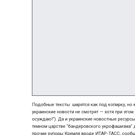
Подобные тексты ширятся как под копирку, но м
украинские новости не смотрят — хотя при этом 
осуждаю!"). Да и украинские новостные ресурс
темном царстве "бандеровского укрофашизма" д
прочие рупоры Кремля вроде ИТАР-ТАСС, соо