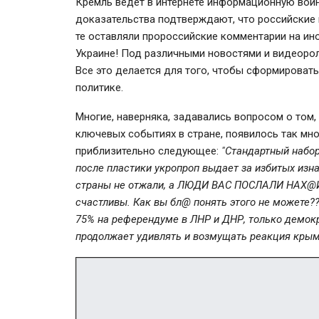
Кремль ведет в интернете информационную войн
доказательства подтверждают, что российские 
те оставляли пророссийские комментарии на ино
Украине! Под различными новостями и видеоро
Все это делается для того, чтобы сформироват
политике.
Многие, наверняка, задавались вопросом о том,
ключевых событиях в стране, появилось так мн
приблизительно следующее:
"Стандартный набор
после пластики укропроп выдает за избитых изн
страны не отжали, а ЛЮДИ ВАС ПОСЛАЛИ НАХ@Й,
счастливы. Как вы бл@ понять этого не можете??
75% на референдуме в ЛНР и ДНР, только демокр
продолжает удивлять и возмущать реакция крым