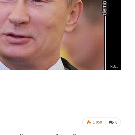
ФОТО
В Берлине отпраздновали
еры
легализацию гей-браков
ГЕЙ-АЛЬЯНС УКРАИНА
Июл 2, 2017
0
NULL
1 059
0