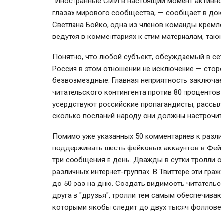
"Иностранные СМИ в настоящий момент активн
глазах мирового сообщества, — сообщает в док
Светлана Бойко, одна из членов команды кремл
ведутся в комментариях к этим материалам, так
Понятно, что любой субъект, обсуждаемый в сет
Россия в этом отношении не исключение — сторо
безвозмездные. Главная неприятность заключае
читательского контингента против 80 процентов
усердствуют российские пропагандисты, рассыл
сколько посланий народу они должны настрочи
Помимо уже указанных 50 комментариев к разл
поддерживать шесть фейковых аккаунтов в Фей
три сообщения в день. Дважды в сутки тролли
различных интернет-группах. В Твиттере эти гра
до 50 раз на дню. Создать видимость читательс
друга в "друзья", тролли тем самым обеспечив
которыми якобы следит до двух тысяч фоллов