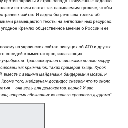
у против Украины и стран Запада. Полученные недавно
власти сотнями платят так называемым троллям, чтобы
странных сайтах. И ладно бы речь шла только об
ликами размещаются тексты на англоязычных ресурсах.
ь угодное Кремлю общественное мнение о России и ее
 почему на украинских сайтах, пишущих об АТО и других
ого соседей-комментаторов, излагающих
 укробрехни. Транссексуалов с синяками во всю морду
асилованных крымчанок, таких примеров тыщи. Кусок
 вместе с вашими майданами, бандерами и мовой, и
 Кроме того, майдаунам досвидос сказали что-то около
атия — она ведь для демократов, верно? И вас
чан, вовремя сбежавших из вашего кровавого дурдома".