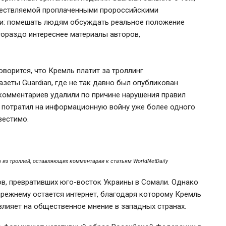
уществляемой проплаченными пророссийскими
ели: помешать людям обсуждать реальное положение
гораздо интереснее материалы авторов,
оворится, что Кремль платит за троллинг
азеты Guardian, где не так давно был опубликован
 комментариев удалили по причине нарушения правил
 потратил на информационную войну уже более одного
вестимо.
а из троллей, оставляющих комментарии к статьям WorldNetDaily
в, превративших юго-восток Украины в Сомали. Однако
ежнему остается интернет, благодаря которому Кремль
влияет на общественное мнение в западных странах.