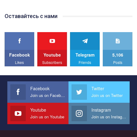
відео.
Team of Gay Alliance Ukraine participates in a competition for the
Оставайтесь с нами
best video, representing programme for the development of
organization. The competition is organized by inetrnational
organization PACT.
We appeal to your support and ask to help us implement our plan
to combat violence against LGBT people in Ukraine.
Facebook
Youtube
Telegram
5,106
All you have to do is to press "Like" below the video.
Likes
Subscribers
Friends
Posts
Эмоционально сильный ролик от команды "Гей-альянс
Украина", который принимает участие в конкурсе
международной организации PACT на лучший ролик,
представляющий программу развития организации.
Facebook
Twitter
Join us on Facebook
Join us on Twitter
Мы просим вас поддержать нас и помочь нам реализовать
наш план по борьбе с насилием и дискриминацией на почве
СОГИ в Украине.
Youtube
Instagram
Join us on Youtube
Join us on Instagram
Все, что вам нужно сделать - это зайти на наш канал YouTube
по этой ссылке и поставить лайк под видео.