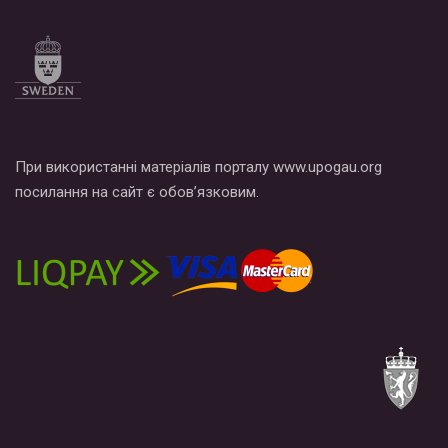
При використанні матеріалів порталу www.upogau.org
посилання на сайт є обов’язковим.