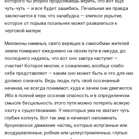
которого ты упорно продолжаешь верить, что вот еще
чуть-чуть — и все будет зашибись. Печальная же правда
заключается в том, что халабудка — хлипкое укрытие,
которое от порыва посильнее может развалиться к
чертовой матери.
Миллионы наивных, свято верящих в самообман жителей
земли помирают ежедневно на своем пути в никуда, до
последнего надеясь, что вот оно завтра наступит —
счастие! Которое многие, к сожалению, вообще слабо
себе представляют — каким оно может быть и что для них
должно означать. Ведь люди, путь свой осознанный
начиная, не всегда понимают, куда и зачем они двигаются.
Ибо в полной мере осознав опасность и в определенном
смысле бесцельность этого пути можно потерять всякую
охоту к существованию. У некоторых ума не хватает чуть
глубже копнуть. Вот так мир и начинает напоминать
броуновское движение частиц, которые испуганные или
воодушевленные, робкие или целеустремленные, глупые