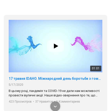
01:01
17 травня IDAHO. Міжнародний день боротьби з гомофобією трансфобією і біфобія.
5/17/2020
В цьому році, пандемія та COVІD-19 не дали нам можливості
провести вуличні акції. Наше відео-звернення про те, що
навіть коли ми у різних містах та не можемо зустрінеться, ми
423 Просмотров
•
37 Нравится
•
1 Комментариев
разом. Ми закликаємо всіх хто поділяє цінності рівності та
солідарності, приєднатися до нас. Регіональні підрозділи