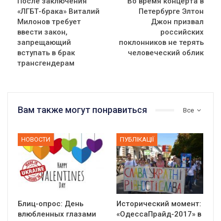
После заключения
Во время концерта в
«ЛГБТ-брака» Виталий
Петербурге Элтон
Милонов требует
Джон призвал
ввести закон,
российских
запрещающий
поклонников не терять
вступать в брак
человеческий облик
трансгендерам
Вам также могут понравиться
Все
НОВОСТИ
ПУБЛІКАЦІЇ
Блиц-опрос: День
Исторический момент:
влюбленных глазами
«ОдессаПрайд-2017» в