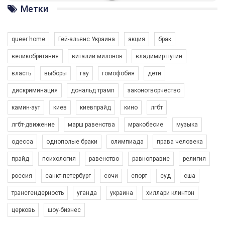
ГАУ є в 16 областях України.
Метки
Разом наш голос лунає гучніше!
queer home
Гей-альянс Украина
акция
брак
великобритания
виталий милонов
владимир путин
власть
выборы
гау
гомофобия
дети
дискриминация
дональд трамп
законотворчество
камин-аут
киев
киевпрайд
кино
лгбт
00:58
лгбт-движение
марш равенства
мракобесие
музыка
Зупинимо насильство проти ЛГБТ в Україні! Stop violence against LGBT in Ukraine!
одесса
однополые браки
олимпиада
права человека
6/30/2017
Емоційний та вражаючий промо-ролік на конкурс PACT, який
прайд
психология
равенство
равноправие
религия
представляє програму "Гей-альянс Україна" з протидії
насильству проти ЛГБТ в Україні.
россия
санкт-петербург
сочи
спорт
суд
сша
1.9K Просмотров
•
226 Нравится
•
5 Комментариев
Ми просимо вашої підтримки, щоб реалізувати нашу
трансгендерность
уганда
украина
хиллари клинтон
програму з боротьби з насильством проти ЛГБТ в Україні.
церковь
шоу-бизнес
Якщо ти хочеш підтримати нас - просто натисни "лайк" під