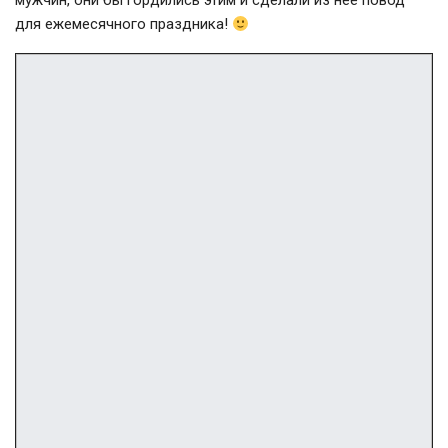
мужчин, они бы гордились этим и сделали из нее повод
для ежемесячного праздника!