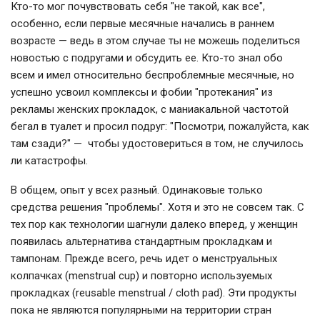
Кто-то мог почувствовать себя "не такой, как все",
особенно, если первые месячные начались в раннем
возрасте — ведь в этом случае ты не можешь поделиться
новостью с подругами и обсудить ее. Кто-то знал обо
всем и имел относительно беспроблемные месячные, но
успешно усвоил комплексы и фобии "протекания" из
рекламы женских прокладок, с маниакальной частотой
бегал в туалет и просил подруг: "Посмотри, пожалуйста, как
там сзади?" — чтобы удостовериться в том, не случилось
ли катастрофы.
В общем, опыт у всех разный. Одинаковые только
средства решения "проблемы". Хотя и это не совсем так. С
тех пор как технологии шагнули далеко вперед, у женщин
появилась альтернатива стандартным прокладкам и
тампонам. Прежде всего, речь идет о менструальных
колпачках (menstrual cup) и повторно используемых
прокладках (reusable menstrual / cloth pad). Эти продукты
пока не являются популярными на территории стран