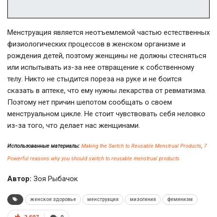
Менструация является неотъемлемой частью естественных
физиологических процессов в женском организме и
рождения детей, поэтому женщины не должны стесняться
или испытывать из-за нее отвращение к собственному
телу. Никто не стыдится пореза на руке и не боится
сказать в аптеке, что ему нужны лекарства от ревматизма.
Поэтому нет причин шепотом сообщать о своем
менструальном цикле. Не стоит чувствовать себя неловко
из-за того, что делает нас женщинами.
Использованные материалы:
Making the Switch to Reusable Menstrual Products
,
7
Powerful reasons why you should switch to reusable menstrual products
Автор:
Зоя Рыбачок
женское здоровье
менструация
мизогиния
феминизм