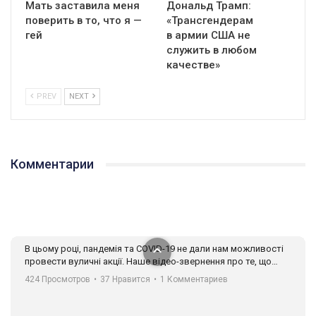
Мать заставила меня
Дональд Трамп:
поверить в то, что я —
«Трансгендерам
гей
в армии США не
служить в любом
качестве»
PREV
NEXT
01:01
17 травня IDAHO. Міжнародний день боротьби з гомофобією трансфобією і біфобія.
5/17/2020
Комментарии
В цьому році, пандемія та COVІD-19 не дали нам можливості
провести вуличні акції. Наше відео-звернення про те, що
навіть коли ми у різних містах та не можемо зустрінеться, ми
424 Просмотров
•
37 Нравится
•
1 Комментариев
разом. Ми закликаємо всіх хто поділяє цінності рівності та
солідарності, приєднатися до нас. Регіональні підрозділи
ГАУ є в 16 областях України.
Разом наш голос лунає гучніше!