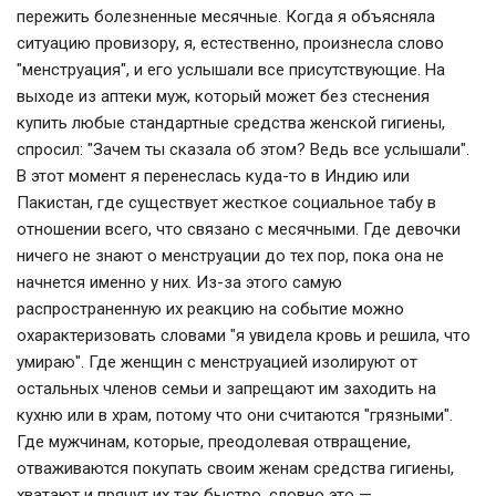
пережить болезненные месячные. Когда я объясняла
ситуацию провизору, я, естественно, произнесла слово
"менструация", и его услышали все присутствующие. На
выходе из аптеки муж, который может без стеснения
купить любые стандартные средства женской гигиены,
спросил: "Зачем ты сказала об этом? Ведь все услышали".
В этот момент я перенеслась куда-то в Индию или
Пакистан, где существует жесткое социальное табу в
отношении всего, что связано с месячными. Где девочки
ничего не знают о менструации до тех пор, пока она не
начнется именно у них. Из-за этого самую
распространенную их реакцию на событие можно
охарактеризовать словами "я увидела кровь и решила, что
умираю". Где женщин с менструацией изолируют от
остальных членов семьи и запрещают им заходить на
кухню или в храм, потому что они считаются "грязными".
Где мужчинам, которые, преодолевая отвращение,
отваживаются покупать своим женам средства гигиены,
хватают и прячут их так быстро, словно это —