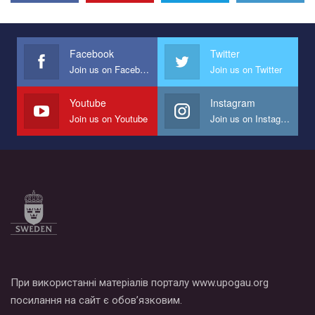
Эмоционально сильный ролик от команды "Гей-альянс
Украина", который принимает участие в конкурсе
международной организации PACT на лучший ролик,
представляющий программу развития организации.
Facebook
Twitter
Join us on Facebook
Join us on Twitter
Мы просим вас поддержать нас и помочь нам реализовать
наш план по борьбе с насилием и дискриминацией на почве
СОГИ в Украине.
Youtube
Instagram
Join us on Youtube
Join us on Instagram
Все, что вам нужно сделать - это зайти на наш канал YouTube
по этой ссылке и поставить лайк под видео.
При використанні матеріалів порталу www.upogau.org
посилання на сайт є обов’язковим.