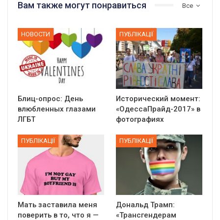
Вам также могут понравиться
Все
НОВОСТИ
ПУБЛІКАЦІЇ
Блиц-опрос: День
Исторический момент:
влюбленных глазами
«ОдессаПрайд-2017» в
ЛГБТ
фотографиях
ПУБЛІКАЦІЇ
ПУБЛІКАЦІЇ
Мать заставила меня
Дональд Трамп:
поверить в то, что я —
«Трансгендерам