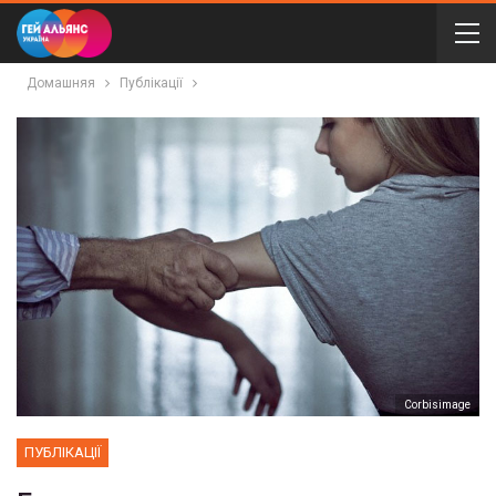
Домашняя
Публікації
Сorbisimage
ПУБЛІКАЦІЇ