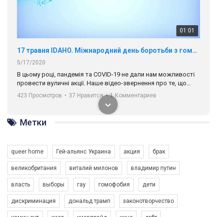
01:01
17 травня IDAHO. Міжнародний день боротьби з гомофобією трансфобією і біфобія.
5/17/2020
В цьому році, пандемія та COVІD-19 не дали нам можливості
провести вуличні акції. Наше відео-звернення про те, що
навіть коли ми у різних містах та не можемо зустрінеться, ми
423 Просмотров
•
37 Нравится
•
1 Комментариев
разом. Ми закликаємо всіх хто поділяє цінності рівності та
солідарності, приєднатися до нас. Регіональні підрозділи
ГАУ є в 16 областях України.
Метки
Разом наш голос лунає гучніше!
queer home
Гей-альянс Украина
акция
брак
великобритания
виталий милонов
владимир путин
власть
выборы
гау
гомофобия
дети
дискриминация
дональд трамп
законотворчество