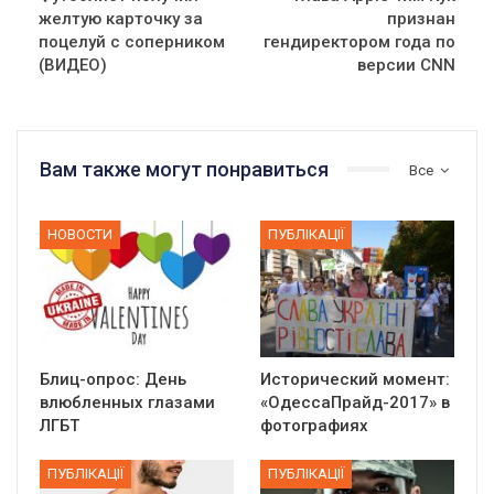
желтую карточку за
признан
поцелуй с соперником
гендиректором года по
(ВИДЕО)
версии CNN
Вам также могут понравиться
Все
НОВОСТИ
ПУБЛІКАЦІЇ
01:01
Блиц-опрос: День
Исторический момент:
17 травня IDAHO. Міжнародний день боротьби з гомофобією трансфобією і біфобія.
влюбленных глазами
«ОдессаПрайд-2017» в
ЛГБТ
фотографиях
5/17/2020
В цьому році, пандемія та COVІD-19 не дали нам можливості
ПУБЛІКАЦІЇ
ПУБЛІКАЦІЇ
провести вуличні акції. Наше відео-звернення про те, що