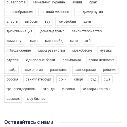
queer home
Гей-альянс Украина
акция
брак
провели Веселково-велосипедний марафон, мандруючи з
прапором по місту.
великобритания
виталий милонов
владимир путин
власть
выборы
гау
гомофобия
дети
дискриминация
дональд трамп
законотворчество
камин-аут
киев
киевпрайд
кино
лгбт
02:54
лгбт-движение
марш равенства
мракобесие
музыка
День борьбы с гомофобией и трансфобией 2018
одесса
однополые браки
олимпиада
права человека
5/17/2018
В преддверии Международного дня борьбы с гомофобией и
прайд
психология
равенство
равноправие
религия
трансфобией ребята и девушки из Кривого Рога провели
социальный эксперимент, сравнив реакцию на
россия
санкт-петербург
сочи
спорт
суд
сша
3K Просмотров
•
79 Нравится
•
6 Комментариев
представительницу ЛГБТ-комьюнити в двух странах, в
Германии (Мюнхен) и в Украине (Кривой Рог).
трансгендерность
уганда
украина
хиллари клинтон
Автор видео - Queer-студия.
церковь
шоу-бизнес
Оставайтесь с нами