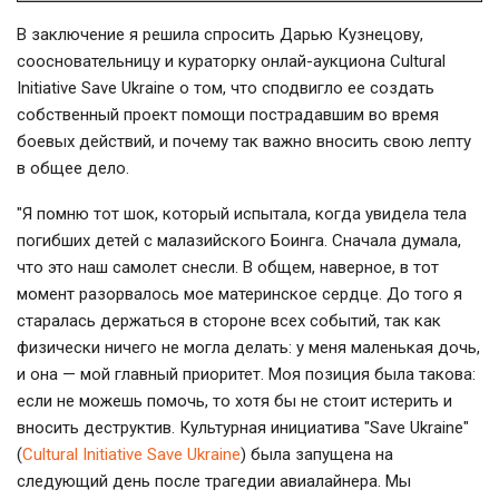
В заключение я решила спросить Дарью Кузнецову,
соосновательницу и кураторку онлай-аукциона Cultural
Initiative Save Ukraine о том, что сподвигло ее создать
собственный проект помощи пострадавшим во время
боевых действий, и почему так важно вносить свою лепту
в общее дело.
"Я помню тот шок, который испытала, когда увидела тела
погибших детей с малазийского Боинга. Сначала думала,
что это наш самолет снесли. В общем, наверное, в тот
момент разорвалось мое материнское сердце. До того я
старалась держаться в стороне всех событий, так как
физически ничего не могла делать: у меня маленькая дочь,
и она — мой главный приоритет. Моя позиция была такова:
если не можешь помочь, то хотя бы не стоит истерить и
вносить деструктив. Культурная инициатива "Save Ukraine"
(
Cultural Initiative Save Ukraine
) была запущена на
следующий день после трагедии авиалайнера. Мы