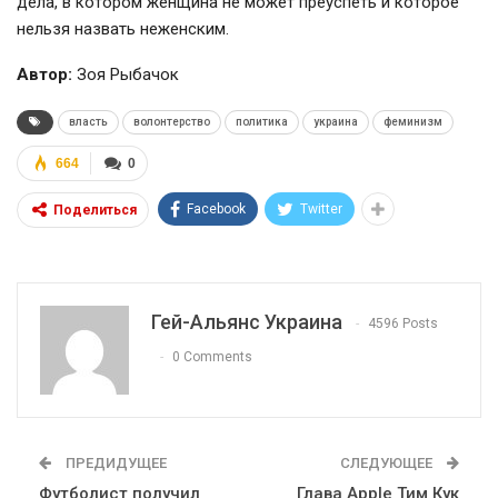
дела, в котором женщина не может преуспеть и которое
нельзя назвать неженским.
Автор:
Зоя Рыбачок
власть
волонтерство
политика
украина
феминизм
664
0
Facebook
Twitter
Поделиться
Гей-Альянс Украина
4596 Posts
0 Comments
ПРЕДИДУЩЕЕ
СЛЕДУЮЩЕЕ
Футболист получил
Глава Apple Тим Кук