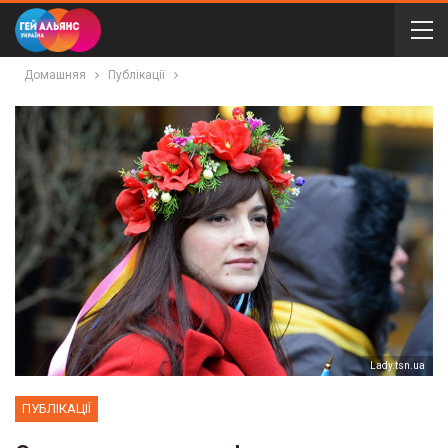
Домашняя
Публікації
Lady.tsn.ua
ПУБЛІКАЦІЇ