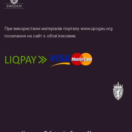
При використанні матеріалів порталу www.upogau.org
посилання на сайт є обов’язковим.