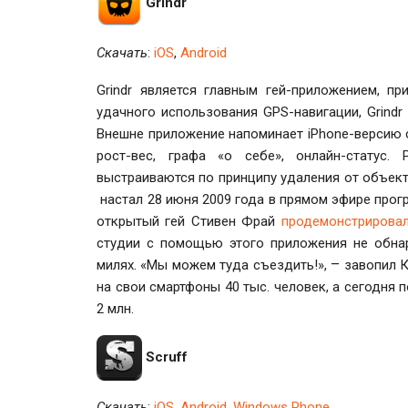
Grindr
Скачать
:
iOS
,
Android
Grindr является главным гей-приложением, 
удачного использования GPS-навигации, Grind
Внешне приложение напоминает iPhone-версию с
рост-вес, графа «о себе», онлайн-статус.
выстраиваются по принципу удаления от объекта
настал 28 июня 2009 года в прямом эфире прогр
открытый гей Стивен Фрай
продемонстрирова
студии с помощью этого приложения не обна
–
милях. «Мы можем туда съездить!»,
завопил К
на свои смартфоны 40 тыс. человек, а сегодня
2 млн.
Scruff
Скачать
:
iOS
,
Android
,
Windows Phone