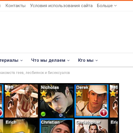
с
Контакты
Условия использования сайта
Больше
териалы
Что мы делаем
Кто мы
акомств геев, лесбиянок и бисексуалов