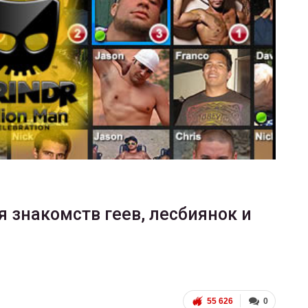
ФОТО
В Берлине отпраздновали
еры
легализацию гей-браков
ГЕЙ-АЛЬЯНС УКРАИНА
Июл 2, 2017
0
знакомств геев, лесбиянок и
55 626
0