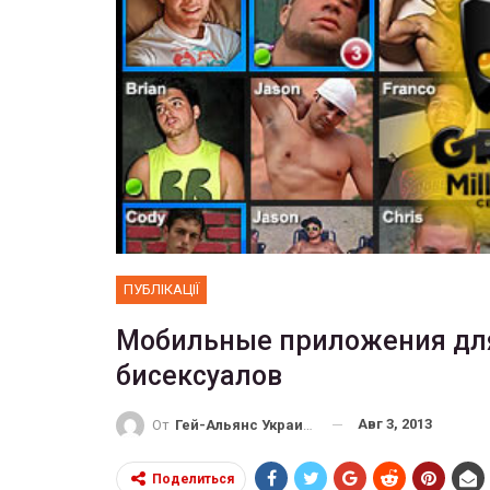
ФОТО
 собрал 200
ников
Военнослужащие-трансгенд
ГЕЙ-АЛЬЯНС УКРАИНА
10, 2017
0
Июл 27, 2017
0
ПУБЛІКАЦІЇ
Мобильные приложения для 
бисексуалов
Авг 3, 2013
От
Гей-Альянс Украина
Поделиться