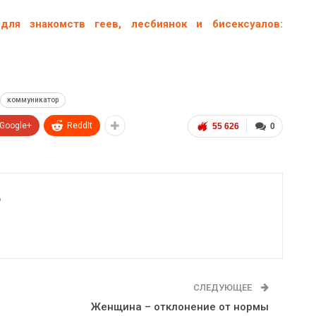
ля знакомств геев, лесбиянок и бисексуалов:
коммуникатор
Google+
ReddIt
55 626
0
6
СЛЕДУЮЩЕЕ
Женщина – отклонение от нормы