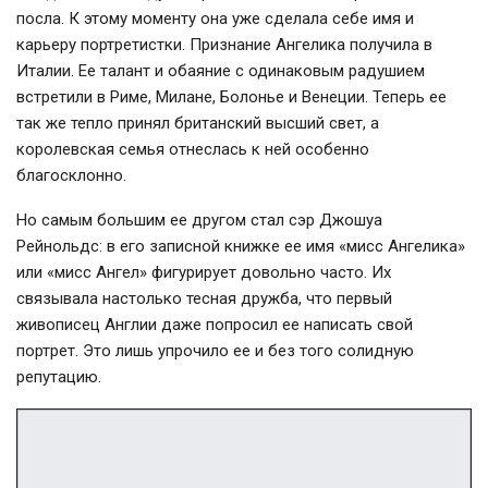
посла. К этому моменту она уже сделала себе имя и
карьеру портретистки. Признание Ангелика получила в
Италии. Ее талант и обаяние с одинаковым радушием
встретили в Риме, Милане, Болонье и Венеции. Теперь ее
так же тепло принял британский высший свет, а
королевская семья отнеслась к ней особенно
благосклонно.
Но самым большим ее другом стал сэр Джошуа
Рейнольдс: в его записной книжке ее имя «мисс Ангелика»
или «мисс Ангел» фигурирует довольно часто. Их
связывала настолько тесная дружба, что первый
живописец Англии даже попросил ее написать свой
портрет. Это лишь упрочило ее и без того солидную
репутацию.