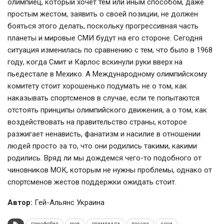
олимпиец, который хочет тем или иным способом, даже
простым жестом, заявить о своей позиции, не должен
бояться этого делать, поскольку прогрессивная часть
планеты и мировые СМИ будут на его стороне. Сегодня
ситуация изменилась по сравнению с тем, что было в 1968
году, когда Смит и Карлос вскинули руки вверх на
пьедестале в Мехико. А Международному олимпийскому
комитету стоит хорошенько подумать не о том, как
наказывать спортсменов в случае, если те попытаются
отстоять принципы олимпийского движения, а о том, как
воздействовать на правительство страны, которое
разжигает ненависть, фанатизм и насилие в отношении
людей просто за то, что они родились такими, какими
родились. Вряд ли мы дождемся чего-то подобного от
чиновников МОК, которым не нужны проблемы, однако от
спортсменов жестов поддержки ожидать стоит.
Автор:
Гей-Альянс Украина
гомофобия
мок
олимпиада
россия
сочи