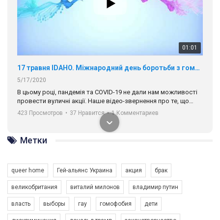
01:01
17 травня IDAHO. Міжнародний день боротьби з гомофобією трансфобією і біфобія.
5/17/2020
В цьому році, пандемія та COVІD-19 не дали нам можливості
провести вуличні акції. Наше відео-звернення про те, що
навіть коли ми у різних містах та не можемо зустрінеться, ми
423 Просмотров
•
37 Нравится
•
1 Комментариев
разом. Ми закликаємо всіх хто поділяє цінності рівності та
солідарності, приєднатися до нас. Регіональні підрозділи
ГАУ є в 16 областях України.
Разом наш голос лунає гучніше!
Метки
queer home
Гей-альянс Украина
акция
брак
великобритания
виталий милонов
владимир путин
00:58
власть
выборы
гау
гомофобия
дети
Зупинимо насильство проти ЛГБТ в Україні! Stop violence against LGBT in Ukraine!