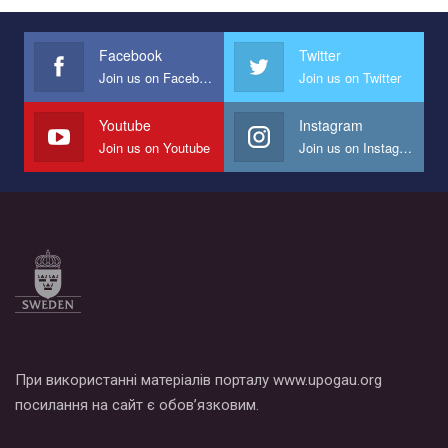
Украина", который принимает участие в конкурсе
международной организации PACT на лучший ролик,
представляющий программу развития организации.
Facebook
Twitter
Join us on Facebook
Join us on Twitter
Мы просим вас поддержать нас и помочь нам реализовать
наш план по борьбе с насилием и дискриминацией на почве
СОГИ в Украине.
Youtube
Instagram
Join us on Youtube
Join us on Instagram
Все, что вам нужно сделать - это зайти на наш канал YouTube
по этой ссылке и поставить лайк под видео.
При використанні матеріалів порталу www.upogau.org
посилання на сайт є обов’язковим.