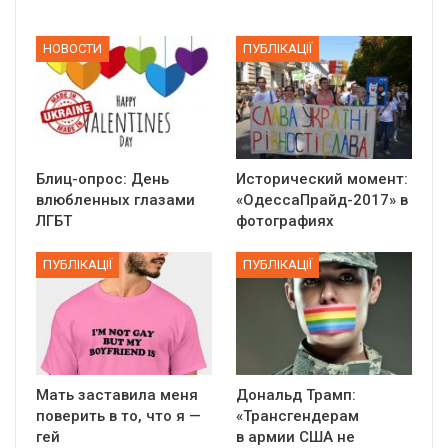
НОВОСТИ
ПУБЛІКАЦІЇ
Блиц-опрос: День
Исторический момент:
влюбленных глазами
«ОдессаПрайд-2017» в
ЛГБТ
фотографиях
ПУБЛІКАЦІЇ
ПУБЛІКАЦІЇ
Мать заставила меня
Дональд Трамп:
поверить в то, что я —
«Трансгендерам
гей
в армии США не