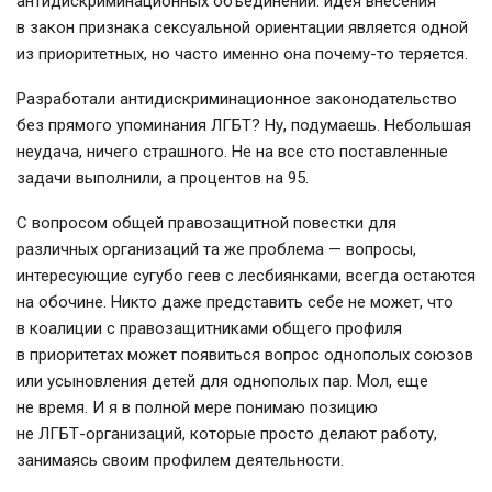
антидискриминационных объединений: идея внесения
в закон признака сексуальной ориентации является одной
из приоритетных, но часто именно она
почему-то
теряется.
Разработали антидискриминационное законодательство
без прямого упоминания ЛГБТ? Ну, подумаешь. Небольшая
неудача, ничего страшного. Не на все сто поставленные
задачи выполнили, а процентов на 95.
С вопросом общей правозащитной повестки для
различных организаций та же проблема — вопросы,
интересующие сугубо геев с лесбиянками, всегда остаются
на обочине. Никто даже представить себе не может, что
в коалиции с правозащитниками общего профиля
в приоритетах может появиться вопрос однополых союзов
или усыновления детей для однополых пар. Мол, еще
не время. И я в полной мере понимаю позицию
не
ЛГБТ-организаций
, которые просто делают работу,
занимаясь своим профилем деятельности.