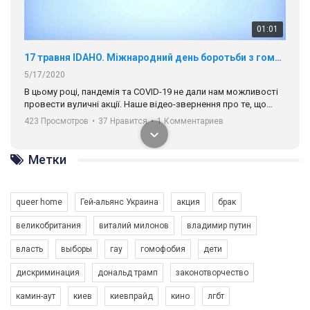
01:01
17 травня IDAHO. Міжнародний день боротьби з гомофобією трансфобією і біфобія.
5/17/2020
В цьому році, пандемія та COVІD-19 не дали нам можливості
провести вуличні акції. Наше відео-звернення про те, що
навіть коли ми у різних містах та не можемо зустрінеться, ми
423 Просмотров
•
37 Нравится
•
1 Комментариев
разом. Ми закликаємо всіх хто поділяє цінності рівності та
солідарності, приєднатися до нас. Регіональні підрозділи
ГАУ є в 16 областях України.
Метки
Разом наш голос лунає гучніше!
queer home
Гей-альянс Украина
акция
брак
великобритания
виталий милонов
владимир путин
власть
выборы
гау
гомофобия
дети
дискриминация
дональд трамп
законотворчество
камин-аут
киев
киевпрайд
кино
лгбт
00:58