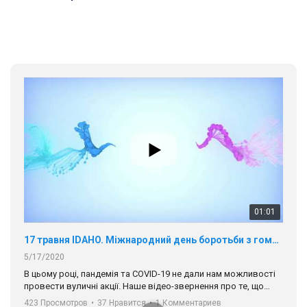
01:01
17 травня IDAHO. Міжнародний день боротьби з гомофобією трансфобією і біфобія.
5/17/2020
В цьому році, пандемія та COVІD-19 не дали нам можливості
провести вуличні акції. Наше відео-звернення про те, що
навіть коли ми у різних містах та не можемо зустрінеться, ми
423 Просмотров
•
37 Нравится
•
1 Комментариев