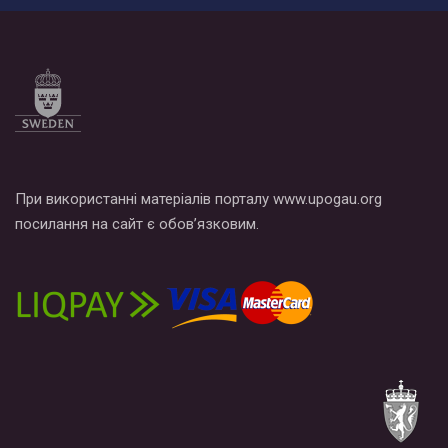
При використанні матеріалів порталу www.upogau.org
посилання на сайт є обов’язковим.