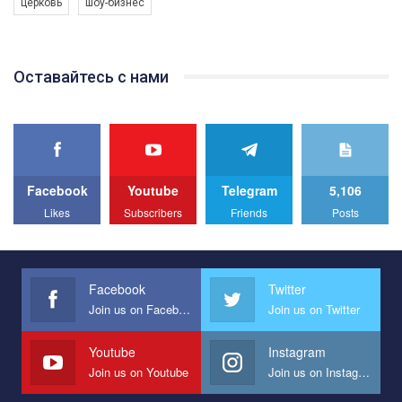
церковь
шоу-бизнес
Якщо ти хочеш підтримати нас - просто натисни "лайк" під
відео.
Team of Gay Alliance Ukraine participates in a competition for the
Оставайтесь с нами
best video, representing programme for the development of
organization. The competition is organized by inetrnational
organization PACT.
We appeal to your support and ask to help us implement our plan
to combat violence against LGBT people in Ukraine.
Facebook
Youtube
Telegram
5,106
All you have to do is to press "Like" below the video.
Likes
Subscribers
Friends
Posts
Эмоционально сильный ролик от команды "Гей-альянс
Украина", который принимает участие в конкурсе
международной организации PACT на лучший ролик,
представляющий программу развития организации.
Facebook
Twitter
Join us on Facebook
Join us on Twitter
Мы просим вас поддержать нас и помочь нам реализовать
наш план по борьбе с насилием и дискриминацией на почве
СОГИ в Украине.
Youtube
Instagram
Join us on Youtube
Join us on Instagram
Все, что вам нужно сделать - это зайти на наш канал YouTube
по этой ссылке и поставить лайк под видео.