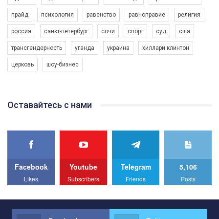
прайд
психология
равенство
равноправие
религия
россия
санкт-петербург
сочи
спорт
суд
сша
трансгендерность
уганда
украина
хиллари клинтон
церковь
шоу-бизнес
Оставайтесь с нами
Facebook
Youtube
Telegram
5,106
Likes
Subscribers
Friends
Posts