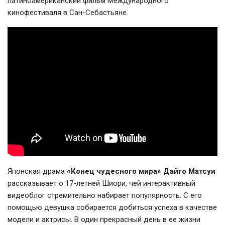
латиноамериканский фильм Международного
кинофестиваля в
Сан-Себастьяне
.
Японская драма
«Конец чудесного мира» Дайго Матсуи
рассказывает о
17-летней
Шиори, чей интерактивный
видеоблог стремительно набирает популярность. С его
помощью девушка собирается добиться успеха в качестве
модели и актрисы. В один прекрасный день в ее жизни