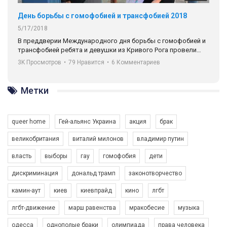
День борьбы с гомофобией и трансфобией 2018
5/17/2018
В преддверии Международного дня борьбы с гомофобией и
трансфобией ребята и девушки из Кривого Рога провели
социальный эксперимент, сравнив реакцию на
3K Просмотров
•
79 Нравится
•
6 Комментариев
представительницу ЛГБТ-комьюнити в двух странах, в
Германии (Мюнхен) и в Украине (Кривой Рог).
Метки
Автор видео - Queer-студия.
queer home
Гей-альянс Украина
акция
брак
великобритания
виталий милонов
владимир путин
власть
выборы
гау
гомофобия
дети
дискриминация
дональд трамп
законотворчество
камин-аут
киев
киевпрайд
кино
лгбт
лгбт-движение
марш равенства
мракобесие
музыка
одесса
однополые браки
олимпиада
права человека