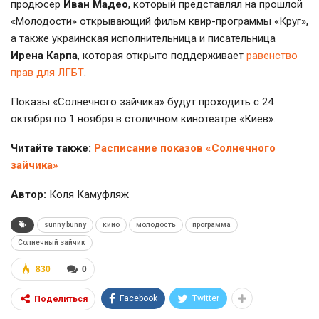
продюсер
Иван Мадео
, который представлял на прошлой
«Молодости» открывающий фильм
квир-программы
«Круг»,
а также украинская исполнительница и писательница
Ирена Карпа
, которая открыто поддерживает
равенство
прав для ЛГБТ
.
Показы «Солнечного зайчика» будут проходить с 24
октября по 1 ноября в столичном кинотеатре «Киев».
Читайте также:
Расписание показов «Солнечного
зайчика»
Автор:
Коля Камуфляж
sunny bunny
кино
молодость
программа
Солнечный зайчик
830
0
Facebook
Twitter
Поделиться