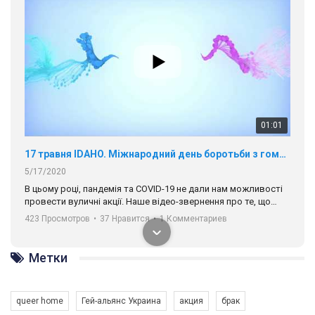
00:58
Зупинимо насильство проти ЛГБТ в Україні! Stop violence against LGBT in Ukraine!
6/30/2017
Емоційний та вражаючий промо-ролік на конкурс PACT, який
представляє програму "Гей-альянс Україна" з протидії
насильству проти ЛГБТ в Україні.
1.9K Просмотров
•
226 Нравится
•
5 Комментариев
Ми просимо вашої підтримки, щоб реалізувати нашу
програму з боротьби з насильством проти ЛГБТ в Україні.
Метки
Якщо ти хочеш підтримати нас - просто натисни "лайк" під
відео.
queer home
Гей-альянс Украина
акция
брак