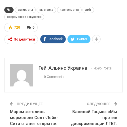
активисты
выставка
карлос мотта
лгбт
современное искусство
726
0
Facebook
Twitter
Поделиться
Гей-Альянс Украина
4596 Posts
0 Comments
ПРЕДИДУЩЕЕ
СЛЕДУЮЩЕЕ
Мэром «столицы
Василий Гацько: «Мы
мормонов» Солт-Лейк-
против
Сити станет открытая
дискриминации ЛГБТ.