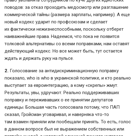
право увольнять сотрудников по куче других идиотских
поводов: за отказ проходить медосмотр или разглашение
коммерческой тайны (размера зарплаты, например). А еще
новый кодекс ударит по профсоюзам и сделает
их фактически нежизнеспособными, поскольку отберет
наиважнейшие права. Надеемся, что пока не появится
толковой альтернативы со всеми поправками, нам оставят
действующий кодекс. Но все может быть, тут остается
ждать и держать руку на пульсе.
2.
Голосование за антидискриминационную поправку
показало, who is who в украинской политике, и кто реально
выступает за евроинтеграцию, а кому «скрепы» жмут.
Результаты, увы, удручают. Реально поддерживавших
поправку и переживавших о ее принятии депутатов
единицы. Большая часть голосовала потому, что ПАП
сказал, Гройсман уговаривал, и наверняка что-то
там взамен приняли или пообещали принять. То есть, голос
в данном вопросе был не выражением собственных или