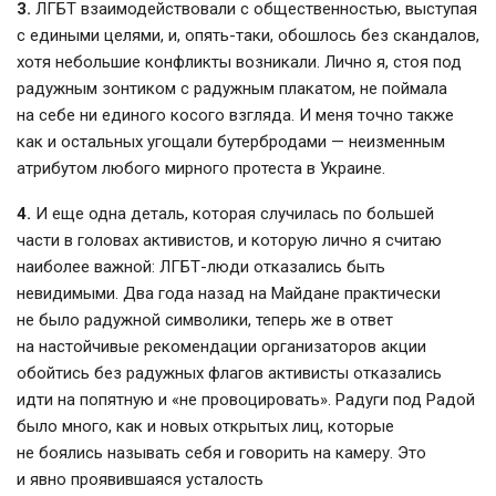
3.
ЛГБТ взаимодействовали с общественностью, выступая
с едиными целями, и, опять-таки, обошлось без скандалов,
хотя небольшие конфликты возникали. Лично я, стоя под
радужным зонтиком с радужным плакатом, не поймала
на себе ни единого косого взгляда. И меня точно также
как и остальных угощали бутербродами — неизменным
атрибутом любого мирного протеста в Украине.
4.
И еще одна деталь, которая случилась по большей
части в головах активистов, и которую лично я считаю
наиболее важной: ЛГБТ-люди отказались быть
невидимыми. Два года назад на Майдане практически
не было радужной символики, теперь же в ответ
на настойчивые рекомендации организаторов акции
обойтись без радужных флагов активисты отказались
идти на попятную и «не провоцировать». Радуги под Радой
было много, как и новых открытых лиц, которые
не боялись называть себя и говорить на камеру. Это
и явно проявившаяся усталость