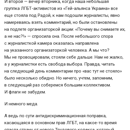
И второй — вечер вторника, когда наша небольшая
группка ЛГБТ-активистов из «Гей-альянса Украина» все
еще стояла под Радой, к нам подошли журналисты, явно
намереваясь взять комментарий, но были остановлены
на подлете организаторкой акции: «Почему вы снимаете их,
а не нас?!» — спросила она. После небольшого спора
с журналисткой камера оказалась направлена
на указанного организаторкой человека. А мы что?
Мы не провоцировали, стояли себе дальше. Нам не жалко,
а у журналистки есть свобода выбора. Правда, читать
на следующий день комментарии про «вас тут не стояло»
было несколько обидно. Но ничего, учтем, запомним,
в следующий раз соберемся большим коллективом.
И флаги не забудем.
И немного меда.
А ведь по сути антидискриминационная поправка,
касающаяся в основном прав ЛГБТ, на какое-то время
спасла страну от нового Трудового кодекса, который