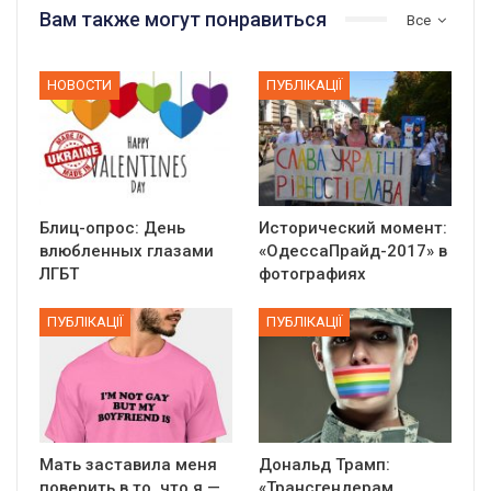
Вам также могут понравиться
Все
НОВОСТИ
ПУБЛІКАЦІЇ
Блиц-опрос: День
Исторический момент:
влюбленных глазами
«ОдессаПрайд-2017» в
ЛГБТ
фотографиях
ПУБЛІКАЦІЇ
ПУБЛІКАЦІЇ
Мать заставила меня
Дональд Трамп:
поверить в то, что я —
«Трансгендерам