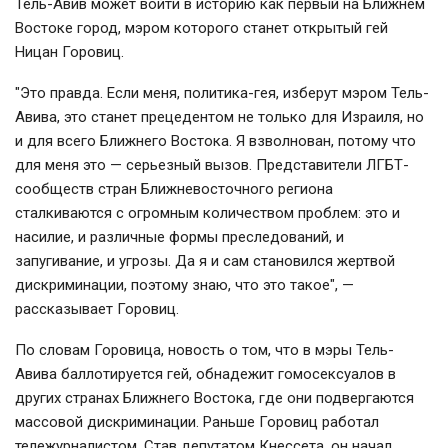
Тель-Авив может войти в историю как первый на Ближнем
Востоке город, мэром которого станет открытый гей
Ницан Горовиц.
"Это правда. Если меня, политика-гея, изберут мэром Тель-
Авива, это станет прецедентом не только для Израиля, но
и для всего Ближнего Востока. Я взволнован, потому что
для меня это — серьезный вызов. Представители ЛГБТ-
сообществ стран Ближневосточного региона
сталкиваются с огромным количеством проблем: это и
насилие, и различные формы преследований, и
запугивание, и угрозы. Да я и сам становился жертвой
дискриминации, поэтому знаю, что это такое", —
рассказывает Горовиц.
По словам Горовица, новость о том, что в мэры Тель-
Авива баллотируется гей, обнадежит гомосексуалов в
других странах Ближнего Востока, где они подвергаются
массовой дискриминации. Раньше Горовиц работал
тележурналистом. Став депутатом Кнессета, он начал