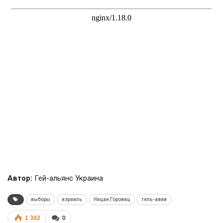
Автор:
Гей-альянс Украина
выборы
израиль
Ницан Горовиц
тель-авив
1 382
0