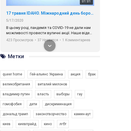
01:01
17 травня IDAHO. Міжнародний день боротьби з гомофобією трансфобією і біфобія.
5/17/2020
В цьому році, пандемія та COVІD-19 не дали нам
можливості провести вуличні акції. Наше відео-
звернення про те, що навіть коли ми у різних
423 Просмотров
•
37 Нравится
•
1 Комментариев
містах та не можемо зустрінеться, ми разом. Ми
закликаємо всіх хто поділяє цінності рівності та
солідарності, приєднатися до нас. Регіональні
Метки
підрозділи ГАУ є в 16 областях України.
Разом наш голос лунає гучніше!
queer home
Гей-альянс Украина
акция
брак
великобритания
виталий милонов
владимир путин
власть
выборы
гау
00:58
гомофобия
дети
дискриминация
дональд трамп
законотворчество
камин-аут
Зупинимо насильство проти ЛГБТ в Україні! Stop violence against LGBT in Ukraine!
6/30/2017
киев
киевпрайд
кино
лгбт
Емоційний та вражаючий промо-ролік на