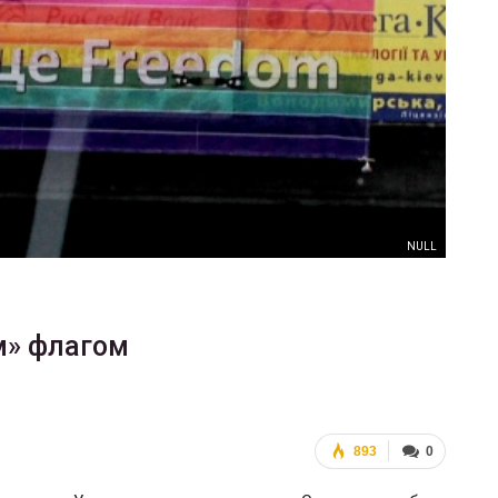
ФОТО
В Берлине отпраздновали
еры
легализацию гей-браков
ГЕЙ-АЛЬЯНС УКРАИНА
Июл 2, 2017
0
NULL
м» флагом
893
0