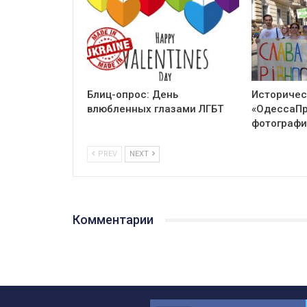
Блиц-опрос: День
Историчес
влюбленных глазами ЛГБТ
«ОдессаПр
фотографи
PREV
NEXT
Комментарии