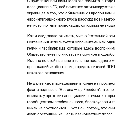
С приближением вильнюсского саммита, в ходе 
ассоциации с ЕС, всё заметнее активизируются
украинцев в том, что сближение с Европой нам 
евроинтеграционного курса рассуждают категор
нечистоплотные провокации, которыми не гнушае
Как и следовало ожидать, миф о "тотальной го
Соглашения используется оппонентами как один
геями и лесбиянками, которые здесь восприним
Общество имеет о них весьма смутное и однобок
Именно по этой причине в течение последнего 
провокаций якобы от лица представителей ЛГБТ
никакого отношения.
Не далее как в понедельник в Киеве на проспе
флаг с надписью "Європа — це Freedom", что, п
вызвать у прохожих ассоциации с геями, которы
(сообществом лесбиянок, геев, бисексуалов и 
никак не соотносится — хотя бы потому, что си
флаг, состоящий из шести разноцветных полос.