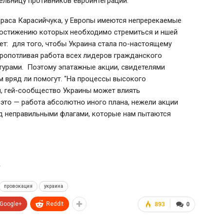
мельницу противников евроинтеграции.
араса Карасийчука, у Европы имеются непререкаемые
 достижению которых необходимо стремиться и ншей
ет: для того, чтобы Украина стала по-настоящему
ропотливая работа всех лидеров гражданского
турами. Поэтому эпатажные акции, свидетелями
м вряд ли помогут. "На процессы высокого
я, гей-сообщество Украины может влиять
 это — работа абсолютно иного плана, нежели акции
од неправильными флагами, которые нам пытаются
»
провокация
украина
Google+
ReddIt
893
0