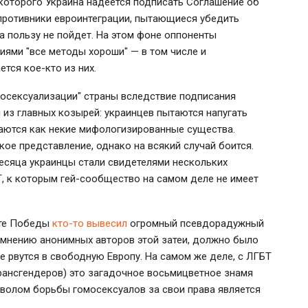
которого Украина надеется подписать Соглашение об
 противники евроинтеграции, пытающиеся убедить
на пользу не пойдет. На этом фоне оппоненты
иями "все методы хороши" — в том числе и
тся кое-кто из них.
мосексуализации" страны вследствие подписания
 из главных козырей: украинцев пытаются напугать
аются как некие мифологизированные существа.
ое представление, однако на всякий случай боится.
месяца украинцы стали свидетелями нескольких
, к которым гей-сообщество на самом деле не имеет
кте Победы
кто-то вывесил
огромный псевдорадужный
о мнению анонимных авторов этой затеи, должно было
е рвутся в свободную Европу. На самом же деле, с ЛГБТ
трансгендеров) это загадочное восьмицветное знамя
мволом борьбы гомосексуалов за свои права является