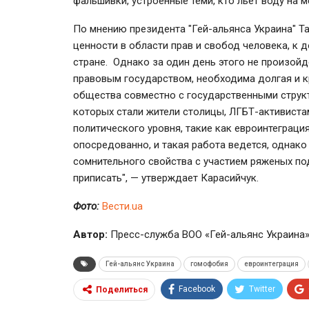
фальшивки, устроенные теми, кто льет воду на 
По мнению президента "Гей-альянса Украина" Т
ценности в области прав и свобод человека, к
стране. Однако за один день этого не произойд
правовым государством, необходима долгая и к
общества совместно с государственными струк
которых стали жители столицы, ЛГБТ-активиста
политического уровня, такие как евроинтеграци
опосредованно, и такая работа ведется, однако
сомнительного свойства с участием ряженых п
приписать", — утверждает Карасийчук.
Фото:
Вести.ua
Автор:
Пресс-служба ВОО «Гей-альянс Украина
Гей-альянс Украина
гомофобия
евроинтеграция
Facebook
Twitter
Поделиться