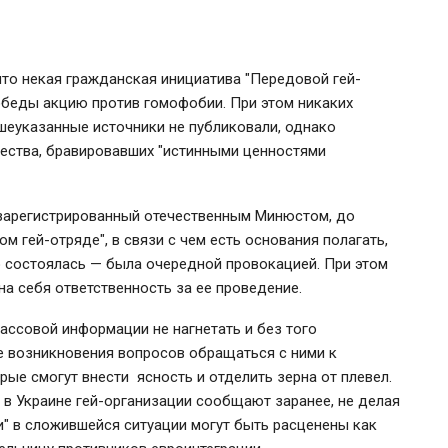
что некая гражданская инициатива "Передовой гей-
обеды акцию против гомофобии. При этом никаких
еуказанные источники не публиковали, однако
ества, бравировавших "истинными ценностями
зарегистрированный отечественным Минюстом, до
м гей-отряде", в связи с чем есть основания полагать,
о состоялась — была очередной провокацией. При этом
 на себя ответственность за ее проведение.
ассовой информации не нагнетать и без того
е возникновения вопросов обращаться с ними к
ые смогут внести ясность и отделить зерна от плевел.
 в Украине гей-организации сообщают заранее, не делая
и" в сложившейся ситуации могут быть расценены как