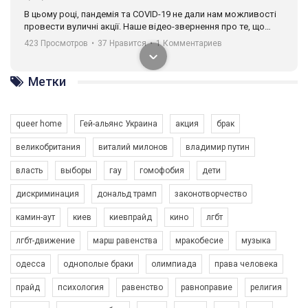
В цьому році, пандемія та COVІD-19 не дали нам можливості
провести вуличні акції. Наше відео-звернення про те, що
навіть коли ми у різних містах та не можемо зустрінеться, ми
423 Просмотров
•
37 Нравится
•
1 Комментариев
разом. Ми закликаємо всіх хто поділяє цінності рівності та
солідарності, приєднатися до нас. Регіональні підрозділи
ГАУ є в 16 областях України.
Метки
Разом наш голос лунає гучніше!
queer home
Гей-альянс Украина
акция
брак
великобритания
виталий милонов
владимир путин
власть
выборы
гау
гомофобия
дети
дискриминация
дональд трамп
законотворчество
камин-аут
киев
киевпрайд
кино
лгбт
00:58
лгбт-движение
марш равенства
мракобесие
музыка
Зупинимо насильство проти ЛГБТ в Україні! Stop violence against LGBT in Ukraine!
одесса
однополые браки
олимпиада
права человека
6/30/2017
Емоційний та вражаючий промо-ролік на конкурс PACT, який
прайд
психология
равенство
равноправие
религия
представляє програму "Гей-альянс Україна" з протидії
насильству проти ЛГБТ в Україні.