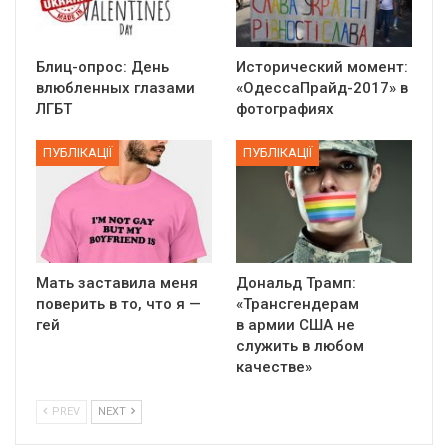
Блиц-опрос: День
Исторический момент:
влюбленных глазами
«ОдессаПрайд-2017» в
ЛГБТ
фотографиях
ПУБЛІКАЦІЇ
ПУБЛІКАЦІЇ
Мать заставила меня
Дональд Трамп:
поверить в то, что я —
«Трансгендерам
гей
в армии США не
служить в любом
качестве»
PREV
NEXT