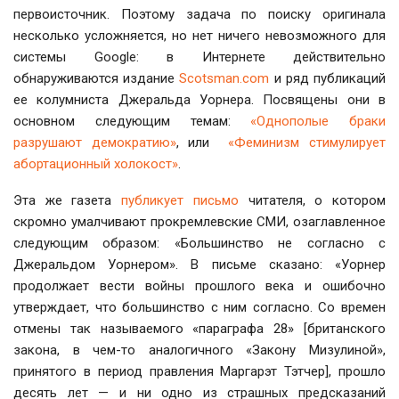
первоисточник. Поэтому задача по поиску оригинала
несколько усложняется, но нет ничего невозможного для
системы Google: в Интернете действительно
обнаруживаются издание
Scotsman.com
и ряд публикаций
ее колумниста Джеральда Уорнера. Посвящены они в
основном следующим темам:
«Однополые браки
разрушают демократию»
, или
«Феминизм стимулирует
абортационный холокост»
.
Эта же газета
публикует письмо
читателя, о котором
скромно умалчивают прокремлевские СМИ, озаглавленное
следующим образом: «Большинство не согласно с
Джеральдом Уорнером». В письме сказано: «Уорнер
продолжает вести войны прошлого века и ошибочно
утверждает, что большинство с ним согласно. Со времен
отмены так называемого «параграфа 28» [британского
закона, в чем-то аналогичного «Закону Мизулиной»,
принятого в период правления Маргарэт Тэтчер], прошло
десять лет — и ни одно из страшных предсказаний