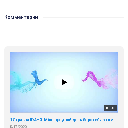
Комментарии
01:01
17 травня IDAHO. Міжнародний день боротьби з гомофобією трансфобією і біфобія.
5/17/2020