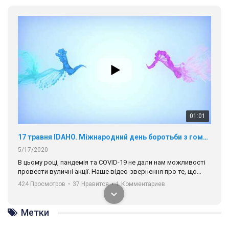
01:01
17 травня IDAHO. Міжнародний день боротьби з гомофобією трансфобією і біфобія.
5/17/2020
В цьому році, пандемія та COVІD-19 не дали нам можливості
провести вуличні акції. Наше відео-звернення про те, що
навіть коли ми у різних містах та не можемо зустрінеться, ми
424 Просмотров
•
37 Нравится
•
1 Комментариев
разом. Ми закликаємо всіх хто поділяє цінності рівності та
солідарності, приєднатися до нас. Регіональні підрозділи
ГАУ є в 16 областях України.
Разом наш голос лунає гучніше!
00:58
Метки
Зупинимо насильство проти ЛГБТ в Україні! Stop violence against LGBT in Ukraine!