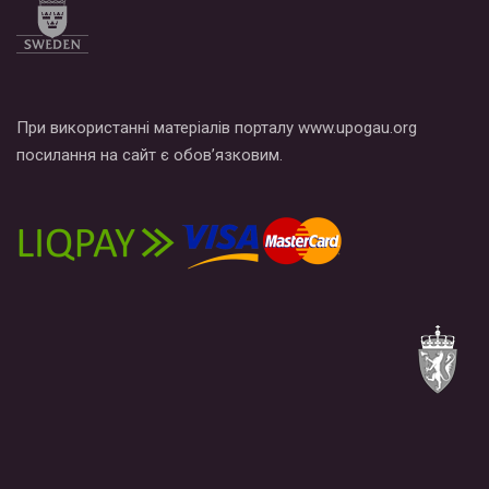
При використанні матеріалів порталу www.upogau.org
посилання на сайт є обов’язковим.