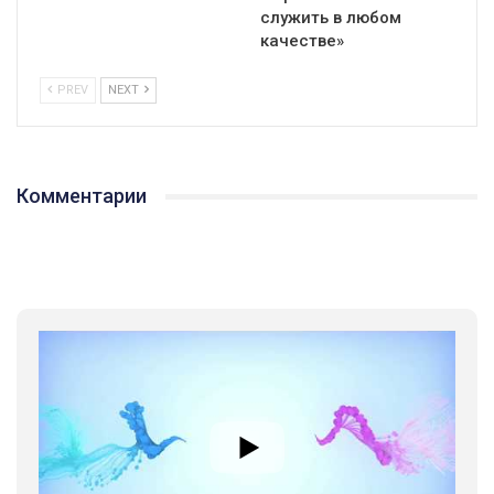
служить в любом
качестве»
PREV
NEXT
01:01
17 травня IDAHO. Міжнародний день боротьби з гомофобією трансфобією і біфобія.
Комментарии
5/17/2020
В цьому році, пандемія та COVІD-19 не дали нам можливості
провести вуличні акції. Наше відео-звернення про те, що
навіть коли ми у різних містах та не можемо зустрінеться, ми
423 Просмотров
•
37 Нравится
•
1 Комментариев
разом. Ми закликаємо всіх хто поділяє цінності рівності та
солідарності, приєднатися до нас. Регіональні підрозділи
ГАУ є в 16 областях України.
Разом наш голос лунає гучніше!