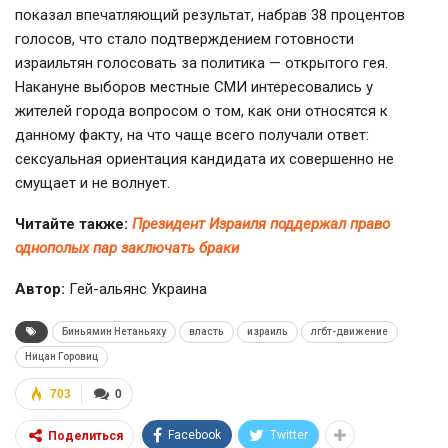
показал впечатляющий результат, набрав 38 процентов
голосов, что стало подтверждением готовности
израильтян голосовать за политика — открытого гея.
Накануне выборов местные СМИ интересовались у
жителей города вопросом о том, как они относятся к
данному факту, на что чаще всего получали ответ:
сексуальная ориентация кандидата их совершенно не
смущает и не волнует.
Читайте также:
Президент Израиля поддержал право
однополых пар заключать браки
Автор:
Гей-альянс Украина
Биньямин Нетаньяху
власть
израиль
лгбт-движение
Ницан Горовиц
703
0
Facebook
Twitter
Поделиться