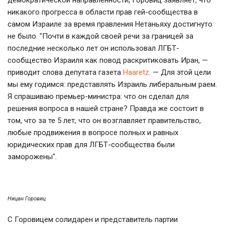
демократической направленности, Горовиц заявляет, что
никакого прогресса в области прав гей-сообщества в
самом Израиле за время правления Нетаньяху достигнуто
не было. "Почти в каждой своей речи за границей за
последние несколько лет он использовал ЛГБТ-
сообщество Израиля как повод раскритиковать Иран, —
приводит слова депутата газета
Haaretz
. — Для этой цели
мы ему годимся: представлять Израиль либеральным раем.
Я спрашиваю премьер-министра: что он сделал для
решения вопроса в нашей стране? Правда же состоит в
том, что за те 5 лет, что он возглавляет правительство,
любые продвижения в вопросе полных и равных
юридических прав для ЛГБТ-сообщества были
заморожены".
Ницан Горовиц
С Горовицем солидарен и представитель партии