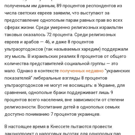
полученным им данным, 89 процентов респондентов из
числа светских евреев заявили, что выступают за
предоставление однополым парам равных прав во всех
сферах жизни. Среди умеренно религиозных израильтян
таковых оказалось 72 процента. Среди религиозных
евреев и арабов — 46, и даже 8 процентов
ультраортодоксов (так называемых харедим) поддержали
эту мысль. В израильских реалиях 8 процентов от общего
количества представителей социальной группы — это
мало. Однако в контексте
полученных недавно
"украинских
показателей" либеральные взгляды 8 процентов
ультраортодоксов не могут не восхищать: в Украине, для
сравнения, однополые браки поддерживает лишь 9
процентов всего населения, вне зависимости от степени
религиозности. Воспитание детей в однополых семьях
доступно пониманию 7 процентов украинцев.
В настоящее время в Кнессете пытаются провести
законопроект о налоговых льготах для однополых пар