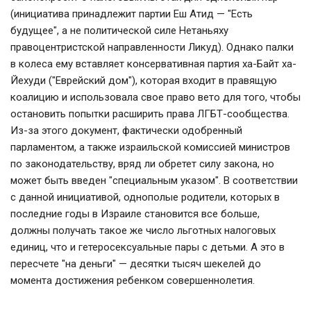
(инициатива принадлежит партии Еш Атид — "Есть
будущее", а не политической силе Нетаньяху
правоцентристской направленности Ликуд). Однако палки
в колеса ему вставляет консервативная партия ха-Байт ха-
Йехуди ("Еврейский дом"), которая входит в правящую
коалицию и использовала свое право вето для того, чтобы
остановить попытки расширить права ЛГБТ-сообщества.
Из-за этого документ, фактически одобренный
парламентом, а также израильской комиссией министров
по законодательству, вряд ли обретет силу закона, но
может быть введен "специальным указом". В соответствии
с данной инициативой, однополые родители, которых в
последние годы в Израиле становится все больше,
должны получать такое же число льготных налоговых
единиц, что и гетеросексуальные пары с детьми. А это в
пересчете "на деньги" — десятки тысяч шекелей до
момента достижения ребенком совершеннолетия.