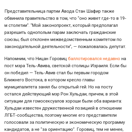
Представительница партии Авода Стан Шафир также
обвинила правительство в том, что "оно живет где-то в 19-
м столетии". "Мой законопроект, который предполагал
разрешить однополым парам заключать гражданские
союзы, был отклонен межведомственным комитетом по
законодательной деятельности", — пожаловалась депутат.
Напомним, что Ницан Горовиц
баллотировался недавно
на
пост мэра Тель-Авива, светской столицы Израиля. Если бы
он победил — Тель-Авив стал бы первым городом
Ближнего Востока, в котором кресло главы
муниципалитета занял бы открытый гей. Но на посту
остался действующий мэр Рон Хульдаи, причем, в этой
ситуации для гомосексуалов хороши были оба варианта:
Хульдаи известен дружественной позицией в отношении
ЛГБТ-сообщества, поэтому многие его представители
голосовали за политическую и экономическую программу
кандидатов, а не "за ориентацию". Горовиц, тем не менее,