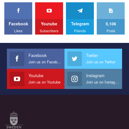
We appeal to your support and ask to help us implement our plan
to combat violence against LGBT people in Ukraine.
Facebook
Youtube
Telegram
5,106
All you have to do is to press "Like" below the video.
Likes
Subscribers
Friends
Posts
Эмоционально сильный ролик от команды "Гей-альянс
Украина", который принимает участие в конкурсе
международной организации PACT на лучший ролик,
представляющий программу развития организации.
Facebook
Twitter
Join us on Facebook
Join us on Twitter
Мы просим вас поддержать нас и помочь нам реализовать
наш план по борьбе с насилием и дискриминацией на почве
СОГИ в Украине.
Youtube
Instagram
Join us on Youtube
Join us on Instagram
Все, что вам нужно сделать - это зайти на наш канал YouTube
по этой ссылке и поставить лайк под видео.