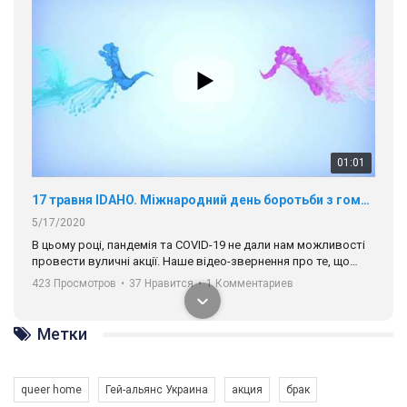
01:01
17 травня IDAHO. Міжнародний день боротьби з гомофобією трансфобією і біфобія.
5/17/2020
В цьому році, пандемія та COVІD-19 не дали нам можливості
провести вуличні акції. Наше відео-звернення про те, що
навіть коли ми у різних містах та не можемо зустрінеться, ми
423 Просмотров
•
37 Нравится
•
1 Комментариев
разом. Ми закликаємо всіх хто поділяє цінності рівності та
солідарності, приєднатися до нас. Регіональні підрозділи
ГАУ є в 16 областях України.
Метки
Разом наш голос лунає гучніше!
queer home
Гей-альянс Украина
акция
брак