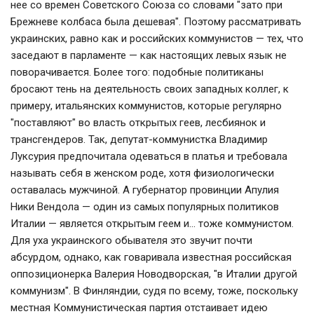
нее со времен Советского Союза со словами "зато при
Брежневе колбаса была дешевая". Поэтому рассматривать
украинских, равно как и российских коммунистов — тех, что
заседают в парламенте — как настоящих левых язык не
поворачивается. Более того: подобные политиканы
бросают тень на деятельность своих западных коллег, к
примеру, итальянских коммунистов, которые регулярно
"поставляют" во власть открытых геев, лесбиянок и
трансгендеров. Так, депутат-коммунистка Владимир
Луксурия предпочитала одеваться в платья и требовала
называть себя в женском роде, хотя физиологически
оставалась мужчиной. А губернатор провинции Апулия
Ники Вендола — один из самых популярных политиков
Италии — является открытым геем и… тоже коммунистом.
Для уха украинского обывателя это звучит почти
абсурдом, однако, как говаривала известная российская
оппозиционерка Валерия Новодворская, "в Италии другой
коммунизм". В Финляндии, судя по всему, тоже, поскольку
местная Коммунистическая партия отстаивает идею