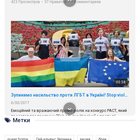
Разом наш голос лунає гучніше!
00:58
Зупинимо насильство проти ЛГБТ в Україні! Stop violence against LGBT in Ukraine!
6/30/2017
Емоційний та вражаючий промо-ролік на конкурс PACT, який
представляє програму "Гей-альянс Україна" з протидії
насильству проти ЛГБТ в Україні.
1.9K Просмотров
•
226 Нравится
•
5 Комментариев
Ми просимо вашої підтримки, щоб реалізувати нашу
програму з боротьби з насильством проти ЛГБТ в Україні.
Метки
Якщо ти хочеш підтримати нас - просто натисни "лайк" під
відео.
queer home
Гей-альянс Украина
акция
брак