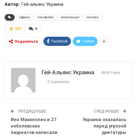
Автор:
Гей-альянс Украина
африка
гомофобия
иммиграция
нигерия
937
0
Facebook
Twitter
Поделиться
Гей-Альянс Украина
4596 Posts
0 Comments
ПРЕДИДУЩЕЕ
СЛЕДУЮЩЕЕ
Иен Маккеллен и 27
Украина оказалась
нобелевских
перед угрозой
лауреатов написали
диктатуры