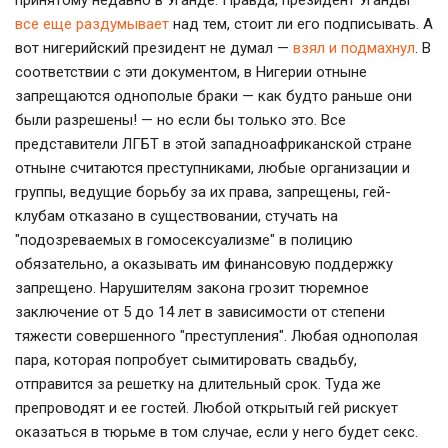
принятому недавно в Уганде. Правда, президент Уганды
все еще раздумывает
над тем, стоит ли его подписывать. А
вот нигерийский президент не думал —
взял и подмахнул
. В
соответствии с эти документом, в Нигерии отныне
запрещаются однополые браки — как будто раньше они
были разрешены! — но если бы только это. Все
представители ЛГБТ в этой западноафриканской стране
отныне считаются преступниками, любые организации и
группы, ведущие борьбу за их права, запрещены, гей-
клубам отказано в существовании, стучать на
"подозреваемых в гомосексуализме" в полицию
обязательно, а оказывать им финансовую поддержку
запрещено. Нарушителям закона грозит тюремное
заключение от 5 до 14 лет в зависимости от степени
тяжести совершенного "преступления". Любая однополая
пара, которая попробует сымитировать свадьбу,
отправится за решетку на длительный срок. Туда же
препроводят и ее гостей. Любой открытый гей рискует
оказаться в тюрьме в том случае, если у него будет секс.