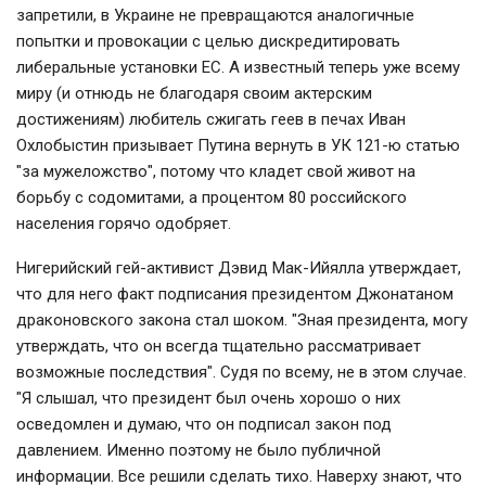
запретили, в Украине не превращаются аналогичные
попытки и провокации с целью дискредитировать
либеральные установки ЕС. А известный теперь уже всему
миру (и отнюдь не благодаря своим актерским
достижениям) любитель сжигать геев в печах Иван
Охлобыстин призывает Путина вернуть в УК 121-ю статью
"за мужеложство", потому что кладет свой живот на
борьбу с содомитами, а процентом 80 российского
населения горячо одобряет.
Нигерийский гей-активист Дэвид Мак-Ийялла утверждает,
что для него факт подписания президентом Джонатаном
драконовского закона стал шоком. "Зная президента, могу
утверждать, что он всегда тщательно рассматривает
возможные последствия". Судя по всему, не в этом случае.
"Я слышал, что президент был очень хорошо о них
осведомлен и думаю, что он подписал закон под
давлением. Именно поэтому не было публичной
информации. Все решили сделать тихо. Наверху знают, что