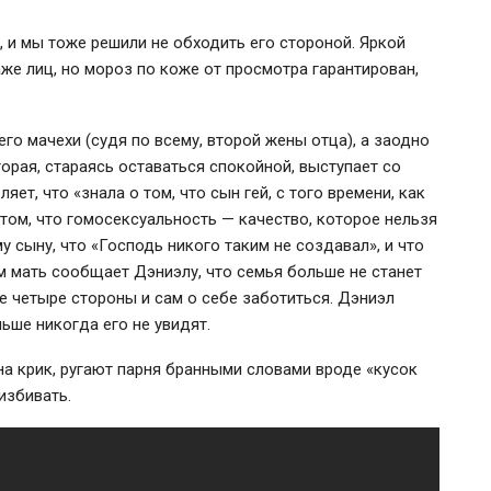
, и мы тоже решили не обходить его стороной. Яркой
аже лиц, но мороз по коже от просмотра гарантирован,
его мачехи (судя по всему, второй жены отца), а заодно
торая, стараясь оставаться спокойной, выступает со
яет, что «знала о том, что сын гей, с того времени, как
 том, что гомосексуальность — качество, которое нельзя
му
сыну, что «Господь никого таким не создавал», и что
м мать сообщает Дэниэлу, что семья больше не станет
е четыре стороны и сам о себе заботиться. Дэниэл
ьше никогда его не увидят.
на крик, ругают парня бранными словами вроде «кусок
избивать.