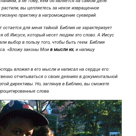
ланиям, а не тому, кем он является на самом деле.
ы растили, вы цепляетесь за некое извращенное
гиозную практику в нагромождение суеверий.
 остается для меня тайной. Библия не характеризует
я об Иисусе, который несет людям это слово. А Иисус
али выбор в пользу того, чтобы быть геем. Библия
уса. «Вложу законы Мои
в мысли их
, и напишу
Господь вложил в его мысли и написал на сердце его:
ственно отчитываться о своих деяниях в документальной
этой директивы. Но, заглянув в Библию, вы сможете
 процитированные слова.