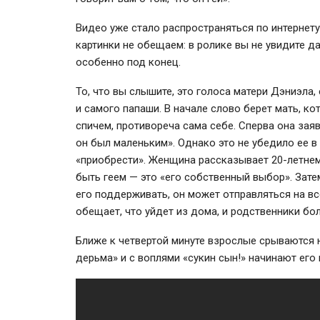
Видео уже стало распространяться по интернету
картинки не обещаем: в ролике вы не увидите д
особенно под конец.
То, что вы слышите, это голоса матери Дэниэла, 
и самого папаши. В начале слово берет мать, ко
спичем, противореча сама себе. Сперва она заявл
он был маленьким». Однако это не убедило ее в
«приобрести». Женщина рассказывает
20-летне
быть геем — это «его собственный выбор». Зате
его поддерживать, он может отправляться на вс
обещает, что уйдет из дома, и родственники бол
Ближе к четвертой минуте взрослые срываются 
дерьма» и с воплями «сукин сын!» начинают его 