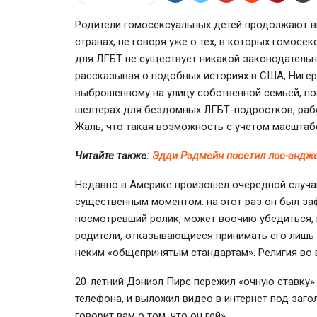
Родители гомосексуальных детей продолжают в
странах, не говоря уже о тех, в которых гомосе
для ЛГБТ не существует никакой законодательн
рассказывая о подобных историях в США, Нигери
выброшенному на улицу собственной семьей, по
шелтерах для бездомных ЛГБТ-подростков, раб
Жаль, что такая возможность с учетом масштаб
Читайте также:
Эдди Рэдмейн посетил лос-андж
Недавно в Америке произошел очередной случа
существенным моментом: на этот раз он был за
посмотревший ролик, может воочию убедиться, 
родители, отказывающиеся принимать его лишь 
неким «общепринятым стандартам». Религия во в
20-летний
Дэниэл Пирс пережил «очную ставку» 
телефона, и выложил видео в интернет под заго
говорит вам о том, что он гей».