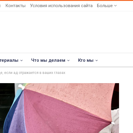
с
Контакты
Условия использования сайта
Больше
териалы
Что мы делаем
Кто мы
е, если ад отражается в ваших глазах