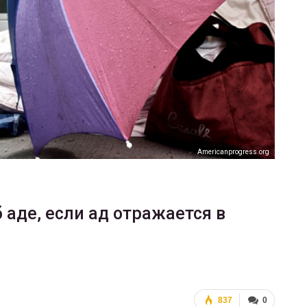
ФОТО
В Берлине отпраздновали
еры
легализацию гей-браков
ГЕЙ-АЛЬЯНС УКРАИНА
Июл 2, 2017
0
Аmericanprogress.org
 аде, если ад отражается в
837
0