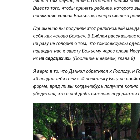
лишь в том случае, если он отвечает вашим поже
Вместо того, чтобы принять ребенка, которого в
понимание «слова Божьего», превратившего рели
Где именно вы получили этот религиозный мандат
себя как «слово Божье». В Библии рассказываетс
ни разу не говорил о том, что гомосексуалы сдел
подводит нас к завету Божьему через слова Иис
их
на сердцах их
» (Послание к евреям, глава 8).
Я верю в то, что Дэниэл обратился к Господу, и 
«Я создал тебя геем». И поскольку Богу не свой
форме, вряд ли вы
когда-нибудь
получите копию 
убедиться, что в ней действительно содержатся