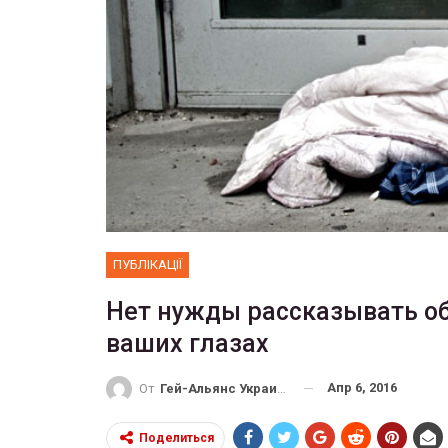
ФОТО
 собрал 200
ников
Военнослужащие-трансгенд
ГЕЙ-АЛЬЯНС УКРАИНА
10, 2017
0
Июл 27, 2017
0
ПУБЛІКАЦІЇ
Нет нужды рассказывать об
ваших глазах
Апр 6, 2016
От
Гей-Альянс Украина
Поделиться