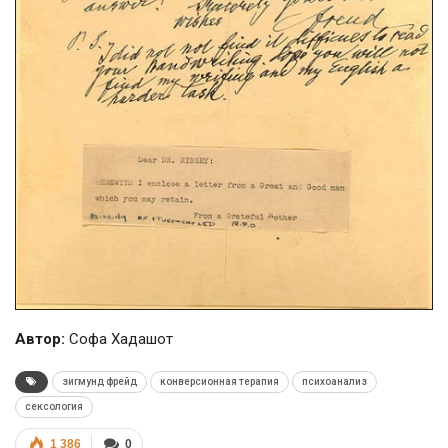
Автор:
Софа Хадашот
зигмунд фрейд
конверсионная терапия
психоанализ
сексология
1 386
0