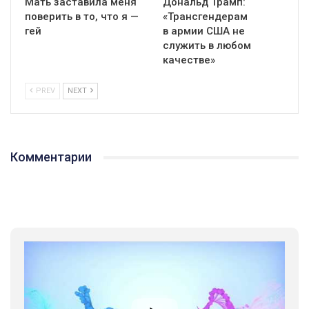
Мать заставила меня
Дональд Трамп:
поверить в то, что я —
«Трансгендерам
гей
в армии США не
служить в любом
качестве»
PREV
NEXT
01:01
Комментарии
17 травня IDAHO. Міжнародний день боротьби з гомофобією трансфобією і біфобія.
5/17/2020
В цьому році, пандемія та COVІD-19 не дали нам можливості
провести вуличні акції. Наше відео-звернення про те, що
навіть коли ми у різних містах та не можемо зустрінеться, ми
423 Просмотров
•
37 Нравится
•
1 Комментариев
разом. Ми закликаємо всіх хто поділяє цінності рівності та
солідарності, приєднатися до нас. Регіональні підрозділи
ГАУ є в 16 областях України.
Разом наш голос лунає гучніше!