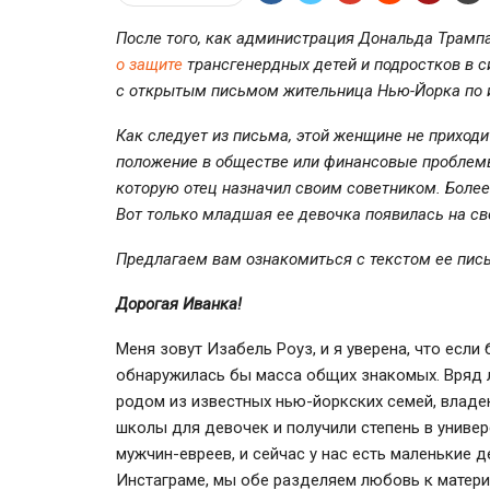
После того, как администрация Дональда Трамп
о защите
трансгенердных детей и подростков в с
с открытым письмом жительница
Нью-Йорка
по 
Как следует из письма, этой женщине не приход
положение в обществе или финансовые проблемы:
которую отец назначил своим советником. Более 
Вот только младшая ее девочка появилась на с
Предлагаем вам ознакомиться с текстом ее пис
Дорогая Иванка!
Меня зовут Изабель Роуз, и я уверена, что если
обнаружилась бы масса общих знакомых. Вряд л
родом из известных
нью-йоркских
семей, владе
школы для девочек и получили степень в униве
мужчин-евреев
, и сейчас у нас есть маленькие 
Инстаграме, мы обе разделяем любовь к матери