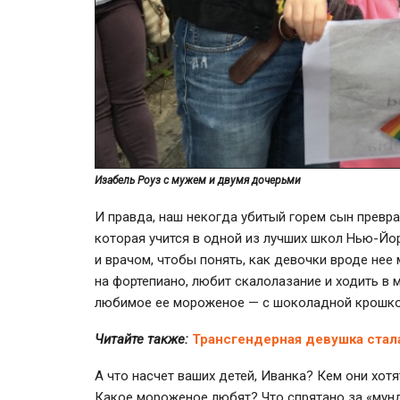
Изабель Роуз с мужем и двумя дочерьми
И правда, наш некогда убитый горем сын прев
которая учится в одной из лучших школ
Нью-Йо
и врачом, чтобы понять, как девочки вроде нее 
на фортепиано, любит скалолазание и ходить в му
любимое ее мороженое — с шоколадной крошко
Читайте также:
Трансгендерная девушка стал
А что насчет ваших детей, Иванка? Кем они хот
Какое мороженое любят? Что спрятано за «мунд