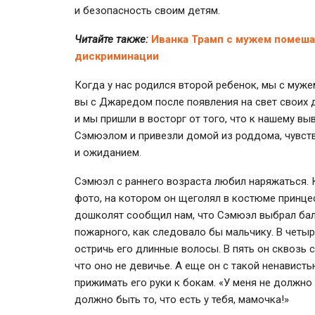
и безопасность своим детям.
Читайте также:
Иванка Трамп с мужем помеша
дискриминации
Когда у нас родился второй ребенок, мы с мужем
вы с Джаредом после появления на свет своих д
и мы пришли в восторг от того, что к нашему в
Сэмюэлом и привезли домой из роддома, чувст
и ожиданием.
Сэмюэл с раннего возраста любил наряжаться. 
фото, на котором он щеголял в костюме принцес
дошколят сообщил нам, что Сэмюэл выбрал бале
пожарного, как следовало бы мальчику. В четы
остричь его длинные волосы. В пять он сквозь с
что оно не девичье. А еще он с такой ненавист
прижимать его руки к бокам. «У меня не должно
должно быть то, что есть у тебя, мамочка!»