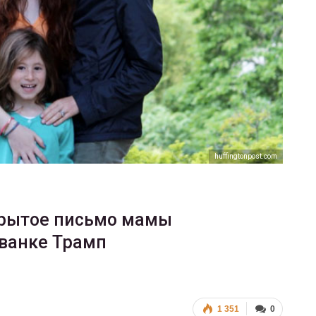
ФОТО
В Берлине отпраздновали
еры
легализацию гей-браков
ГЕЙ-АЛЬЯНС УКРАИНА
Июл 2, 2017
0
huffingtonpost.com
крытое письмо мамы
Иванке Трамп
1 351
0