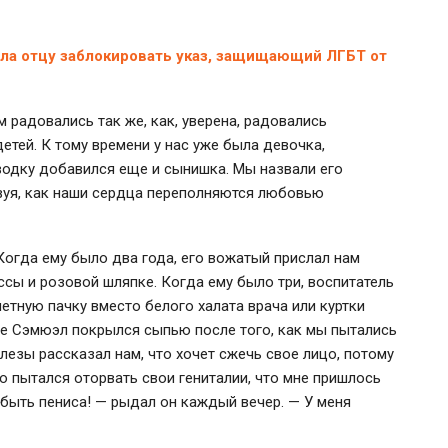
ла отцу заблокировать указ, защищающий ЛГБТ от
 радовались так же, как, уверена, радовались
етей. К тому времени у нас уже была девочка,
ыводку добавился еще и сынишка. Мы назвали его
вуя, как наши сердца переполняются любовью
Когда ему было два года, его вожатый прислал нам
сы и розовой шляпке. Когда ему было три, воспитатель
тную пачку вместо белого халата врача или куртки
ре Сэмюэл покрылся сыпью после того, как мы пытались
лезы рассказал нам, что хочет сжечь свое лицо, потому
ью пытался оторвать свои гениталии, что мне пришлось
 быть пениса! — рыдал он каждый вечер. — У меня