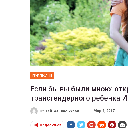
ФОТО
 собрал 200
ников
Военнослужащие-трансгенд
ГЕЙ-АЛЬЯНС УКРАИНА
10, 2017
0
Июл 27, 2017
0
ПУБЛІКАЦІЇ
Если бы вы были мною: от
трансгендерного ребенка 
Мар 8, 2017
От
Гей-Альянс Украина
Поделиться