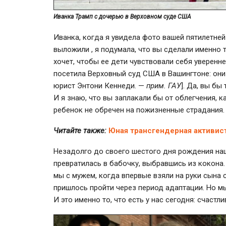
Иванка Трамп с дочерью в Верховном суде США
Иванка, когда я увидела фото вашей пятилетней
выложили , я подумала, что вы сделали именно т
хочет, чтобы ее дети чувствовали себя уверенн
посетила Верховный суд США в Вашингтоне: они 
юрист Энтони Кеннеди. —
прим. ГАУ
]. Да, вы б
И я знаю, что вы заплакали бы от облегчения, к
ребенок не обречен на пожизненные страдания.
Читайте также:
Юная трансгендерная активис
Незадолго до своего шестого дня рождения наш
превратилась в бабочку, выбравшись из кокона.
мы с мужем, когда впервые взяли на руки сына с
пришлось пройти через период адаптации. Но мы
И это именно то, что есть у нас сегодня: счастл