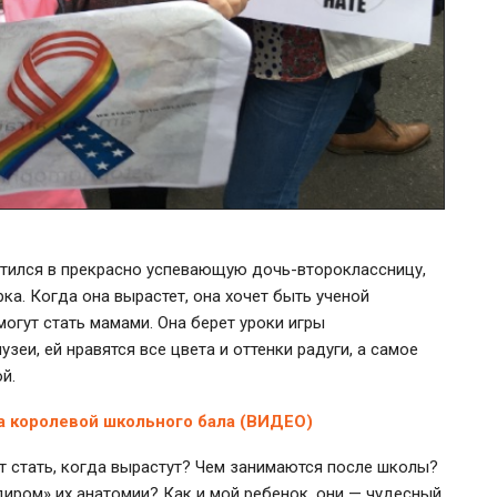
ратился в прекрасно успевающую
дочь-второклассницу
,
рка
. Когда она вырастет, она хочет быть ученой
могут стать мамами. Она берет уроки игры
зеи, ей нравятся все цвета и оттенки радуги, а самое
й.
а королевой школьного бала (ВИДЕО)
ят стать, когда вырастут? Чем занимаются после школы?
иром» их анатомии? Как и мой ребенок, они — чудесный