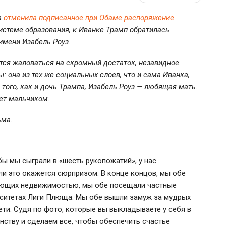
а
отменила подписанное при Обаме распоряжение
истеме образования, к Иванке Трамп обратилась
имени Изабель Роуз.
ится жаловаться на скромный достаток, незавидное
 она из тех же социальных слоев, что и сама Иванка,
того, как и дочь Трампа, Изабель Роуз — любящая мать.
вет мальчиком.
ьма.
 бы мы сыграли в «шесть рукопожатий», у нас
и это окажется сюрпризом. В конце концов, мы обе
ющих недвижимостью, мы обе посещали частные
рситетах Лиги Плюща. Мы обе вышли замуж за мудрых
дети. Судя по фото, которые вы выкладываете у себя в
нству и сделаем все, чтобы обеспечить счастье