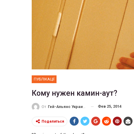
ФОТО
 собрал 200
ников
Военнослужащие-трансгенд
ГЕЙ-АЛЬЯНС УКРАИНА
10, 2017
0
Июл 27, 2017
0
ПУБЛІКАЦІЇ
Кому нужен камин-аут?
Фев 25, 2014
От
Гей-Альянс Украина
Поделиться