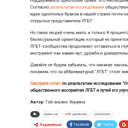
поддерживать однополые браки. Это наблюдени
Согласно
результатам исследования
общественн
идеи однополых браков в нашей стране почти н
открытые представители ЛГБТ.
Но таких людей очень мало, и только 8 процен
бисексуальной ориентации, который не прячется
ЛГБТ-сообщества продолжает оставаться в глу
инструмент как камин-аут, дружба и доверитель
Давайте не будем забывать, что никакие законы
покажем, что за аббревиатурой "ЛГБТ" стоят жи
Смотрите отчет
по результатам исследования "О
общественного восприятия ЛГБТ и путей его улуч
Автор:
Гей-альянс Украина
камин-аут
лгбт-движение
психология
Facebook
Twitter
Поделиться