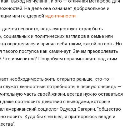
 как "выход из чулана", и это — отличная метафора для
можностей. На деле она означает добровольное и
тации или гендерной
идентичности
.
 дается непросто, ведь существует страх быть
, социальных и политических взглядов в семье или
ца определился и принял себя таким, какой он есть. Но
я такого поступка как камин-аут. Зачем преодолевать
хо? Что изменится? Попробуем поразмышлять над этим
знает необходимость жить открыто раньше, кто-то —
 служат личностные потребности, в первую очередь —
ительную часть своей жизни, всегда нужно оставаться
 и даже соотносить действия с выводами, которые
ал американский социолог Эдуард Сагарин, "общество
о носить. Куда бы я ни шёл, я притворяюсь везде и
ества".