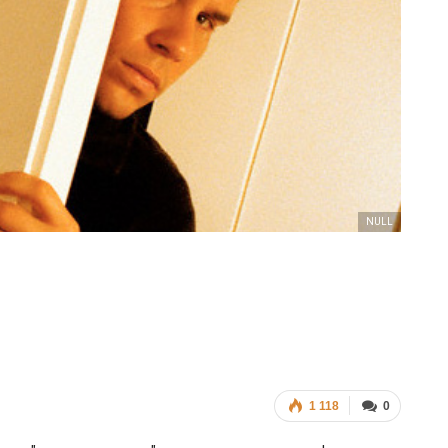
ФОТО
В Берлине отпраздновали
еры
легализацию гей-браков
ГЕЙ-АЛЬЯНС УКРАИНА
Июл 2, 2017
0
NULL
1 118
0