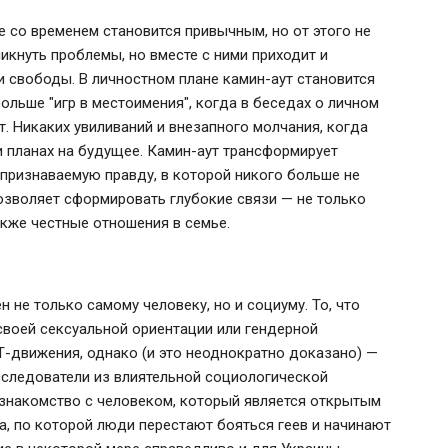
е со временем становится привычным, но от этого не
икнуть проблемы, но вместе с ними приходит и
и свободы. В личностном плане камин-аут становится
ольше "игр в местоимения", когда в беседах о личном
т. Никаких увиливаний и внезапного молчания, когда
и планах на будущее. Камин-аут трансформирует
 признаваемую правду, в которой никого больше не
озволяет сформировать глубокие связи — не только
акже честные отношения в семье.
 не только самому человеку, но и социуму. То, что
своей сексуальной ориентации или гендерной
-движения, однако (и это неоднократно доказано) —
следователи из влиятельной социологической
о знакомство с человеком, который является открытым
а, по которой люди перестают бояться геев и начинают