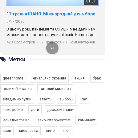
01:01
17 травня IDAHO. Міжнародний день боротьби з гомофобією трансфобією і біфобія.
5/17/2020
В цьому році, пандемія та COVІD-19 не дали нам
можливості провести вуличні акції. Наше відео-
звернення про те, що навіть коли ми у різних
423 Просмотров
•
37 Нравится
•
1 Комментариев
містах та не можемо зустрінеться, ми разом. Ми
закликаємо всіх хто поділяє цінності рівності та
солідарності, приєднатися до нас. Регіональні
Метки
підрозділи ГАУ є в 16 областях України.
Разом наш голос лунає гучніше!
queer home
Гей-альянс Украина
акция
брак
великобритания
виталий милонов
владимир путин
власть
выборы
гау
00:58
гомофобия
дети
дискриминация
дональд трамп
законотворчество
камин-аут
Зупинимо насильство проти ЛГБТ в Україні! Stop violence against LGBT in Ukraine!
6/30/2017
киев
киевпрайд
кино
лгбт
Емоційний та вражаючий промо-ролік на