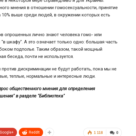
е в некоторой мере справедливо и для Украины.
ого мнения в отношении гомосексуальности, принятие
а 10% выше среди людей, в окружении которых есть
тов опрошенных лично знают человека гомо- или
 "в шкафу". А это означает только одно: большая часть
боком подполье. Таким образом, такой мощный
ная беседа, почти не используется.
 против дискриминации не будут работать, пока мы не
вые, теплые, нормальные и интересные люди.
прос общественного мнения для определения
шения" в разделе "Библиотека"
Google+
ReddIt
1 118
0