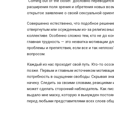
"Coming out of the closet" дословно переводится
расширения поля зрения и обретения новых воз
открытое заявление о своей сексуальной ориен
Совершенно естественно, что подобное решение
отвергнутым или осужденным из-за религиозных
коллективе. Особенно сложно тем, кто не до кон
главная трудность — это нехватка мотивации дл
проблемы и препятствия, если все и так непло
вопросом.
Каждый из нас проходит свой путь. Кто-то осо
позже. Первым и главным источником мотивации
потребность в ощущении свободы. Скрывая знач
начеку. Следить за своими словами, реакциями
может сделать сторонний наблюдатель. Как пис
выдало мне маску, которую я вынужден постоянн
перед любыми представителями всех слоев общ