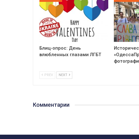
Блиц-опрос: День
Историчес
влюбленных глазами ЛГБТ
«ОдессаПр
фотографи
PREV
NEXT
Комментарии