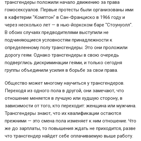
трансгендеры положили начало движению за права
гомосексуалов. Первые протесты были организованы ими
в кафетерии "Комптон" в Сан-Франциско в 1966 году и
через несколько лет — в нью-йоркском баре "Стоунуолл".
В обоих случаях предводителями выступили не
подчиняющиеся условностям принадлежности к
определенному полу трансгендеры. Это они проложили
дорогу геям. Однако трансгендеры в свою очередь
подверглись дискриминации геями, и только сегодня
группы объединили усилия в борьбе за свои права.
Общество может многому научиться у трансгендеров.
Переходя из одного пола в другой, они замечают, что
отношение меняется в лучшую или худшую сторону, в
зависимости от того, кто переходит: женщина или мужчина.
Трансгендеры знают, что их квалификации остаются
прежними — это смена пола изменяет к ним отношение. Что
же до зарплаты, то повышения ждать не приходится, разве
что трансгендер найдет себе оплачиваемую выше работу.