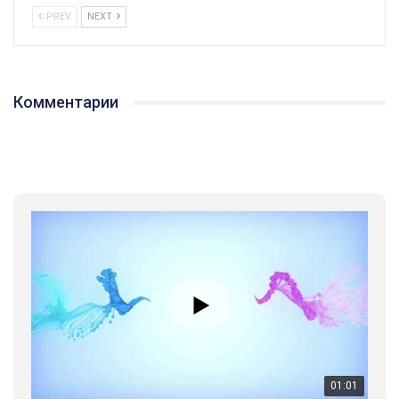
PREV
NEXT
01:01
Комментарии
17 травня IDAHO. Міжнародний день боротьби з гомофобією трансфобією і біфобія.
5/17/2020
В цьому році, пандемія та COVІD-19 не дали нам можливості
провести вуличні акції. Наше відео-звернення про те, що
навіть коли ми у різних містах та не можемо зустрінеться, ми
423 Просмотров
•
37 Нравится
•
1 Комментариев
разом. Ми закликаємо всіх хто поділяє цінності рівності та
солідарності, приєднатися до нас. Регіональні підрозділи
ГАУ є в 16 областях України.
Разом наш голос лунає гучніше!