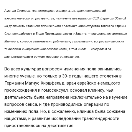
Аманда Симпсон, трансгендерная женщина, ветеран исследований
аэрокосмического пространства, назначена президентом США Бараком Обамой
на должность старшего технического советника Министерства торговли страны.
Симпсон работает в Бюро Промышленности и Защиты — специальном агентстве
Минторга, которое занимается проблемами, связанными с вопросами высоких
технологий и национальной безопасности, в том числе — контролем за
распространением оружия массового поражения.
Во всех культурах вопросом изменения пола занимались
многие ученые, но только в 30-е годы нашего столетия в
Германии Магнус Хиршфельд, врач еврейско-немецкого
происхождения и гомосексуал, основал клинику, чья
деятельность была направлена исключительно на изучение
вопросов секса, и где производились операции по
изменению пола. Но, к сожалению, клиника была сожжена
нацистами, и развитие исследований трансгендерности
приостановилось на десятилетия.