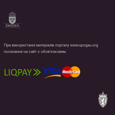
При використанні матеріалів порталу www.upogau.org
посилання на сайт є обов’язковим.