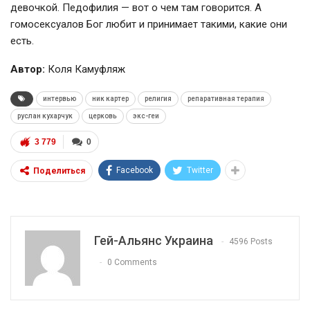
девочкой. Педофилия — вот о чем там говорится. А
гомосексуалов Бог любит и принимает такими, какие они
есть.
Автор:
Коля Камуфляж
интервью
ник картер
религия
репаративная терапия
руслан кухарчук
церковь
экс-геи
3 779
0
Facebook
Twitter
Поделиться
Гей-Альянс Украина
4596 Posts
0 Comments