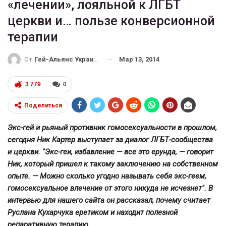
«лечении», лояльной к ЛГБТ
церкви и… пользе конверсионной
терапии
Мар 13, 2014
От
Гей-Альянс Украина
3 779
0
Поделиться
Экс-гей и рьяный противник гомосексуальности в прошлом,
сегодня Ник Картер выступает за диалог ЛГБТ-сообщества
и церкви. "Экс-геи, избавление — все это ерунда, — говорит
Ник, который пришел к такому заключению на собственном
опыте. — Можно сколько угодно называть себя экс-геем,
гомосексуальное влечение от этого никуда не исчезнет". В
интервью для нашего сайта он рассказал, почему считает
Руслана Кухарчука еретиком и находит полезной
репаративную терапию.