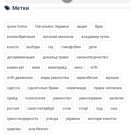
Германии (Мюнхен) и в Украине (Кривой Рог).
Метки
Автор видео - Queer-студия.
queer home
Гей-альянс Украина
акция
брак
великобритания
виталий милонов
владимир путин
власть
выборы
гау
гомофобия
дети
дискриминация
дональд трамп
законотворчество
камин-аут
киев
киевпрайд
кино
лгбт
лгбт-движение
марш равенства
мракобесие
музыка
одесса
однополые браки
олимпиада
права человека
прайд
психология
равенство
равноправие
религия
россия
санкт-петербург
сочи
спорт
суд
сша
трансгендерность
уганда
украина
хиллари клинтон
церковь
шоу-бизнес