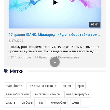
01:01
17 травня IDAHO. Міжнародний день боротьби з гомофобією трансфобією і біфобія.
5/17/2020
В цьому році, пандемія та COVІD-19 не дали нам можливості
провести вуличні акції. Наше відео-звернення про те, що
навіть коли ми у різних містах та не можемо зустрінеться, ми
423 Просмотров
•
37 Нравится
•
1 Комментариев
разом. Ми закликаємо всіх хто поділяє цінності рівності та
солідарності, приєднатися до нас. Регіональні підрозділи
ГАУ є в 16 областях України.
Разом наш голос лунає гучніше!
Метки
queer home
Гей-альянс Украина
акция
брак
великобритания
виталий милонов
владимир путин
00:58
власть
выборы
гау
гомофобия
дети
Зупинимо насильство проти ЛГБТ в Україні! Stop violence against LGBT in Ukraine!