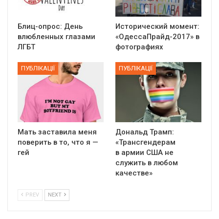
Блиц-опрос: День
Исторический момент:
влюбленных глазами
«ОдессаПрайд-2017» в
ЛГБТ
фотографиях
ПУБЛІКАЦІЇ
ПУБЛІКАЦІЇ
Мать заставила меня
Дональд Трамп:
поверить в то, что я —
«Трансгендерам
гей
в армии США не
служить в любом
качестве»
PREV
NEXT
01:01