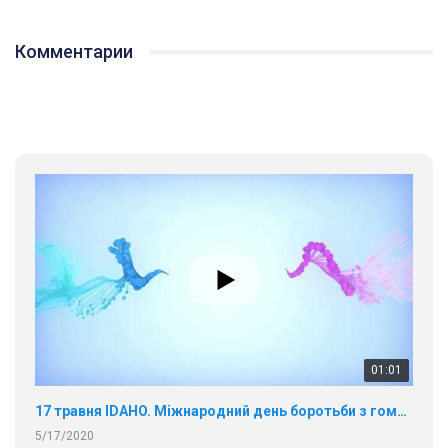
Комментарии
01:01
17 травня IDAHO. Міжнародний день боротьби з гомофобією трансфобією і біфобія.
5/17/2020
В цьому році, пандемія та COVІD-19 не дали нам можливості
провести вуличні акції. Наше відео-звернення про те, що
навіть коли ми у різних містах та не можемо зустрінеться, ми
423 Просмотров
•
37 Нравится
•
1 Комментариев
разом. Ми закликаємо всіх хто поділяє цінності рівності та
солідарності, приєднатися до нас. Регіональні підрозділи
ГАУ є в 16 областях України.
Разом наш голос лунає гучніше!