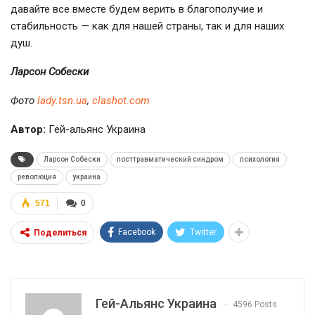
давайте все вместе будем верить в благополучие и
стабильность — как для нашей страны, так и для наших
душ.
Ларсон Собески
Фото
lady.tsn.ua
,
clashot.com
Автор:
Гей-альянс Украина
Ларсон Собески
посттравматический синдром
психология
революция
украина
571
0
Facebook
Twitter
Поделиться
Гей-Альянс Украина
4596 Posts