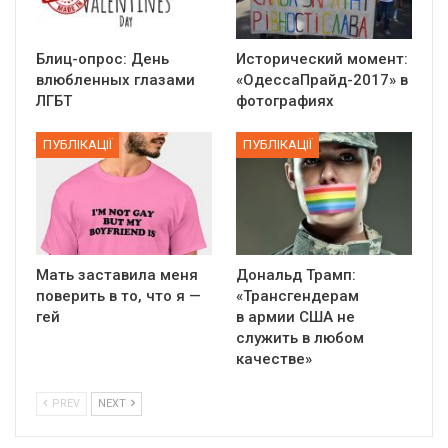
Блиц-опрос: День
Исторический момент:
влюбленных глазами
«ОдессаПрайд-2017» в
ЛГБТ
фотографиях
ПУБЛІКАЦІЇ
ПУБЛІКАЦІЇ
Мать заставила меня
Дональд Трамп:
поверить в то, что я —
«Трансгендерам
гей
в армии США не
служить в любом
качестве»
PREV
NEXT