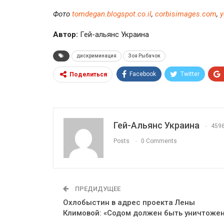
Фото
tomdegan.blogspot.co.il
,
corbisimages.com
,
y
Автор:
Гей-альянс Украина
дискриминация
Зоя Рыбачок
Facebook
Twitter
Поделиться
Гей-Альянс Украина
459
Posts
0 Comments
ПРЕДИДУЩЕЕ
Охлобыстин в адрес проекта Лены
Климовой: «Содом должен быть уничтожен