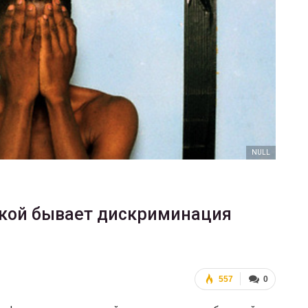
ФОТО
В Берлине отпраздновали
еры
легализацию гей-браков
ГЕЙ-АЛЬЯНС УКРАИНА
Июл 2, 2017
0
NULL
какой бывает дискриминация
557
0