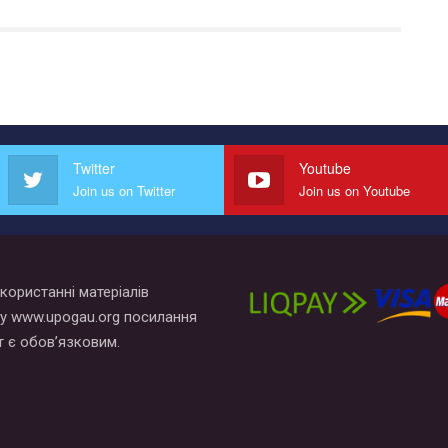
Twitter
Youtube
Join us on Twitter
Join us on Youtube
користанні матеріалів
у www.upogau.org посилання
т є обов’язковим.