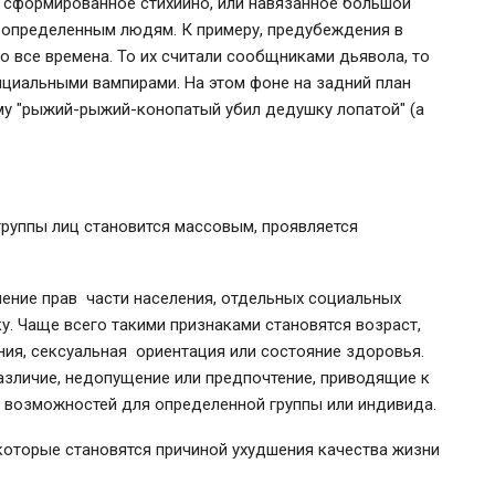
 сформированное стихийно, или навязанное большой
 определенным людям. К примеру, предубеждения в
 все времена. То их считали сообщниками дьявола, то
нциальными вампирами. На этом фоне на задний план
му "рыжий-рыжий-конопатый убил дедушку лопатой" (а
руппы лиц становится массовым, проявляется
ение прав части населения, отдельных социальных
у. Чаще всего такими признаками становятся возраст,
ния, сексуальная ориентация или состояние здоровья.
зличие, недопущение или предпочтение, приводящие к
 возможностей для определенной группы или индивида.
 которые становятся причиной ухудшения качества жизни