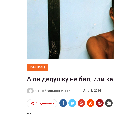
ФОТО
 собрал 200
ников
Военнослужащие-трансгенд
ГЕЙ-АЛЬЯНС УКРАИНА
10, 2017
0
Июл 27, 2017
0
ПУБЛІКАЦІЇ
А он дедушку не бил, или 
Апр 8, 2014
От
Гей-Альянс Украина
Поделиться