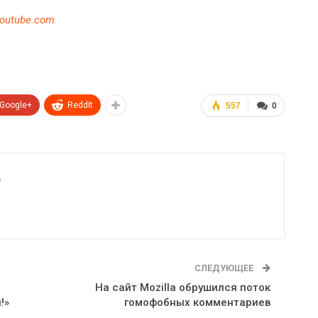
outube.com
Google+
ReddIt
557
0
6
СЛЕДУЮЩЕЕ
На сайт Mozilla обрушился поток
!»
гомофобных комментариев