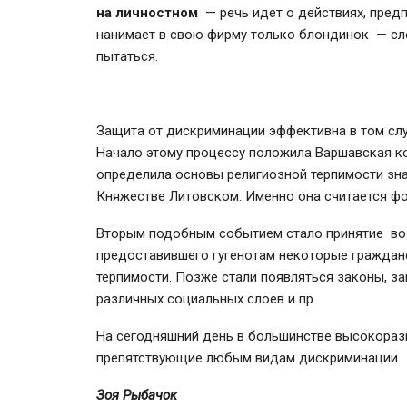
на личностном
— речь идет о действиях, пре
нанимает в свою фирму только блондинок — сле
пытаться.
Защита от дискриминации эффективна в том слу
Начало этому процессу положила Варшавская ко
определила основы религиозной терпимости зн
Княжестве Литовском. Именно она считается ф
Вторым подобным событием стало принятие во 
предоставившего гугенотам некоторые гражданс
терпимости. Позже стали появляться законы, з
различных социальных слоев и пр.
На сегодняшний день в большинстве высокораз
препятствующие любым видам дискриминации.
Зоя Рыбачок