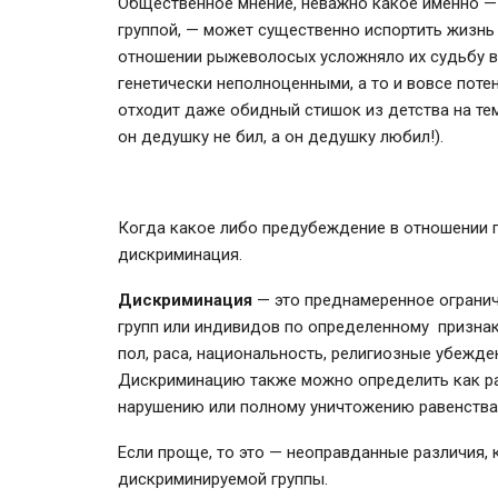
Общественное мнение, неважно какое именно —
группой, — может существенно испортить жизнь
отношении рыжеволосых усложняло их судьбу во
генетически неполноценными, а то и вовсе поте
отходит даже обидный стишок из детства на те
он дедушку не бил, а он дедушку любил!).
Когда какое либо предубеждение в отношении г
дискриминация.
Дискриминация
— это преднамеренное огранич
групп или индивидов по определенному признак
пол, раса, национальность, религиозные убежде
Дискриминацию также можно определить как ра
нарушению или полному уничтожению равенства
Если проще, то это — неоправданные различия,
дискриминируемой группы.