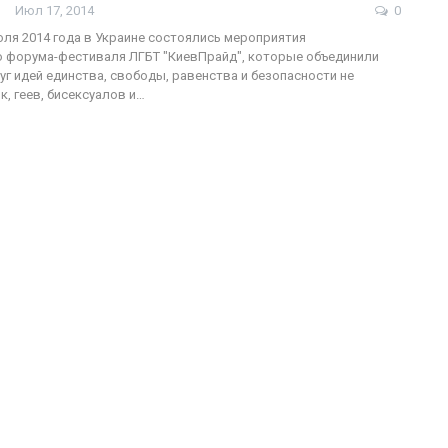
Июл 17, 2014
0
июля 2014 года в Украине состоялись мероприятия
 форума-фестиваля ЛГБТ "КиевПрайд", которые объединили
уг идей единства, свободы, равенства и безопасности не
ФОТО
к, геев, бисексуалов и…
200
Военнослужащие-трансгендеры
ГЕЙ-АЛЬЯНС УКРАИНА
Июл 27, 2017
0