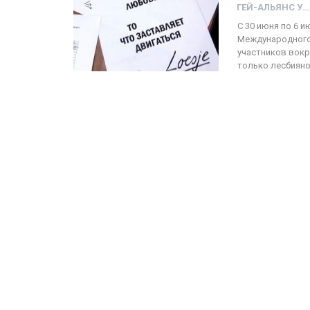
ГЕЙ-АЛЬЯНС УКРАИНА
С 30 июня по 6 
Международного
ФОТО
участников вокр
только лесбияно
Прайд в Тель-Авиве собрал 
тысяч участников
ГЕЙ-АЛЬЯНС УКРАИНА
Июн 10, 2017
0