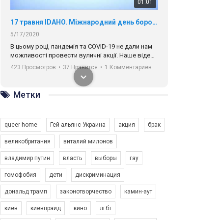
01:01
17 травня IDAHO. Міжнародний день боротьби з гомофобією трансфобією і біфобія.
5/17/2020
В цьому році, пандемія та COVІD-19 не дали нам
можливості провести вуличні акції. Наше відео-
звернення про те, що навіть коли ми у різних
423 Просмотров
•
37 Нравится
•
1 Комментариев
містах та не можемо зустрінеться, ми разом. Ми
закликаємо всіх хто поділяє цінності рівності та
солідарності, приєднатися до нас. Регіональні
Метки
підрозділи ГАУ є в 16 областях України.
Разом наш голос лунає гучніше!
queer home
Гей-альянс Украина
акция
брак
великобритания
виталий милонов
владимир путин
власть
выборы
гау
00:58
гомофобия
дети
дискриминация
дональд трамп
законотворчество
камин-аут
Зупинимо насильство проти ЛГБТ в Україні! Stop violence against LGBT in Ukraine!
6/30/2017
киев
киевпрайд
кино
лгбт
Емоційний та вражаючий промо-ролік на