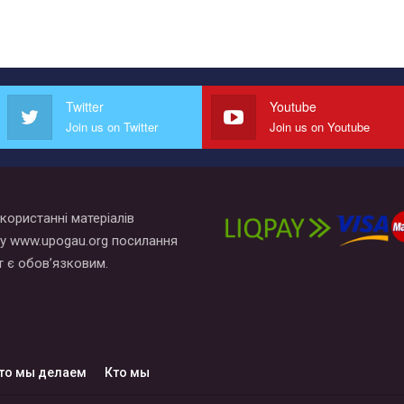
Twitter
Youtube
Join us on Twitter
Join us on Youtube
користанні матеріалів
у www.upogau.org посилання
т є обов’язковим.
то мы делаем
Кто мы