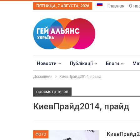
Главная
О на
ПЯТНИЦА, 7 АВГУСТА, 2026
Новости
Публікації
Блоги
Ма
Домашняя
КиевПрайд2014, прайд
просмотр тегов
КиевПрайд2014, прайд
КиевПрайд2
ФОТО