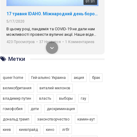
01:01
17 травня IDAHO. Міжнародний день боротьби з гомофобією трансфобією і біфобія.
5/17/2020
В цьому році, пандемія та COVІD-19 не дали нам
можливості провести вуличні акції. Наше відео-
звернення про те, що навіть коли ми у різних
423 Просмотров
•
37 Нравится
•
1 Комментариев
містах та не можемо зустрінеться, ми разом. Ми
закликаємо всіх хто поділяє цінності рівності та
солідарності, приєднатися до нас. Регіональні
Метки
підрозділи ГАУ є в 16 областях України.
Разом наш голос лунає гучніше!
queer home
Гей-альянс Украина
акция
брак
великобритания
виталий милонов
владимир путин
власть
выборы
гау
00:58
гомофобия
дети
дискриминация
дональд трамп
законотворчество
камин-аут
Зупинимо насильство проти ЛГБТ в Україні! Stop violence against LGBT in Ukraine!
6/30/2017
киев
киевпрайд
кино
лгбт
Емоційний та вражаючий промо-ролік на