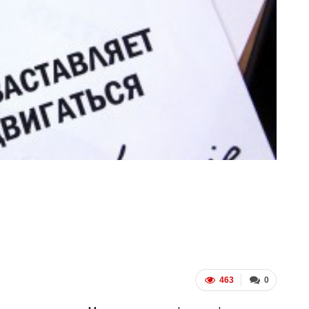
ФОТО
В Берлине отпраздновали
нсгендеры
легализацию гей-браков
ГЕЙ-АЛЬЯНС УКРАИНА
 2017
0
Июл 2, 2017
0
463
0