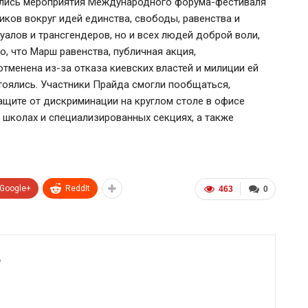
оялись мероприятия Международного форума-фестиваля
ков вокруг идей единства, свободы, равенства и
уалов и трансгендеров, но и всех людей доброй воли,
о, что Марш равенства, публичная акция,
тменена из-за отказа киевских властей и милиции ей
тоялись. Участники Прайда смогли пообщаться,
ащите от дискриминации на круглом столе в офисе
школах и специализированных секциях, а также
Google+
ReddIt
463
0
6