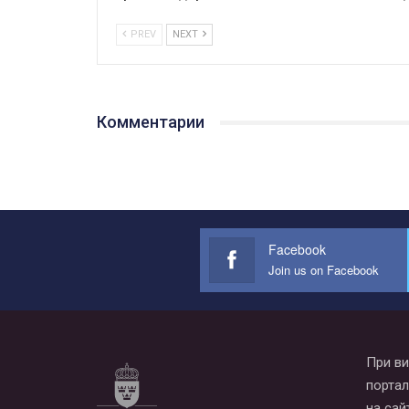
PREV
NEXT
Комментарии
Facebook
Join us on Facebook
При ви
портал
на сай