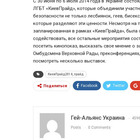
С 30 июня по 6 июля 2014 года в Украине сост
ЛГБТ «КиевПрайд», которые объединили участни
безопасности не только лесбиянок, геев, бисекс
которые разделяют эти ценности. Несмотря на т
запланированная в рамках «КиевПрайда», была о
содействовать, все остальные мероприятия сос
посетить кинопоказ, высказать свое мнение о з
Омбудсмена Верховной Рады, преконференциях, 
посмотреть несколько выставок.
КиевПрайд2014, прайд
Facebook
Twitter
Поделиться
Гей-Альянс Украина
459
Posts
0 Comments