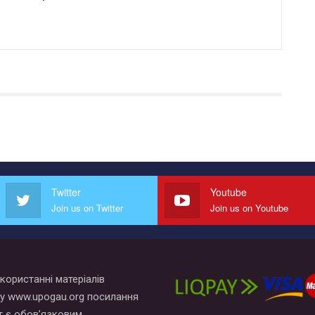
Twitter
Youtube
Join us on Twitter
Join us on Youtube
користанні матеріалів
у www.upogau.org посилання
т є обов’язковим.