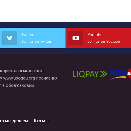
Twitter
Youtube
Join us on Twitter
Join us on Youtube
користанні матеріалів
у www.upogau.org посилання
т є обов’язковим.
то мы делаем
Кто мы