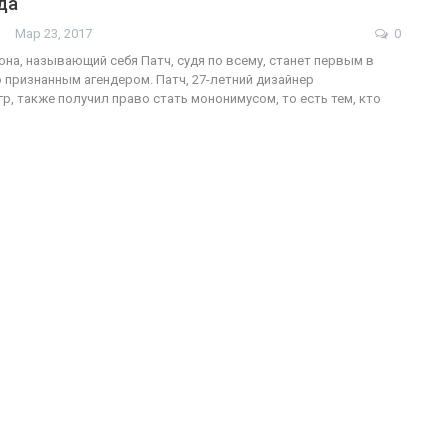
да
Мар 23, 2017
0
она, называющий себя Патч, судя по всему, станет первым в
признанным агендером. Патч, 27-летний дизайнер
ФОТО
200
р, также получил право стать мононимусом, то есть тем, кто
Военнослужащие-трансгендеры
ГЕЙ-АЛЬЯНС УКРАИНА
Июл 27, 2017
0