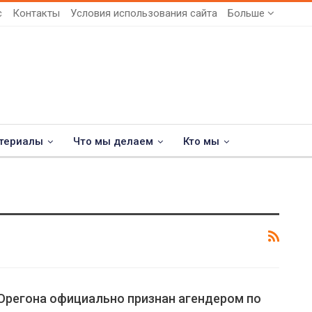
с
Контакты
Условия использования сайта
Больше
териалы
Что мы делаем
Кто мы
Орегона официально признан агендером по