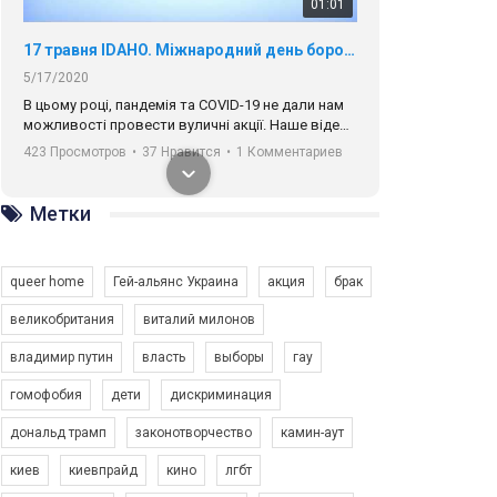
01:01
17 травня IDAHO. Міжнародний день боротьби з гомофобією трансфобією і біфобія.
5/17/2020
В цьому році, пандемія та COVІD-19 не дали нам
можливості провести вуличні акції. Наше відео-
звернення про те, що навіть коли ми у різних
423 Просмотров
•
37 Нравится
•
1 Комментариев
містах та не можемо зустрінеться, ми разом. Ми
закликаємо всіх хто поділяє цінності рівності та
солідарності, приєднатися до нас. Регіональні
Метки
підрозділи ГАУ є в 16 областях України.
Разом наш голос лунає гучніше!
queer home
Гей-альянс Украина
акция
брак
великобритания
виталий милонов
владимир путин
власть
выборы
гау
00:58
гомофобия
дети
дискриминация
дональд трамп
законотворчество
камин-аут
Зупинимо насильство проти ЛГБТ в Україні! Stop violence against LGBT in Ukraine!
6/30/2017
киев
киевпрайд
кино
лгбт
Емоційний та вражаючий промо-ролік на